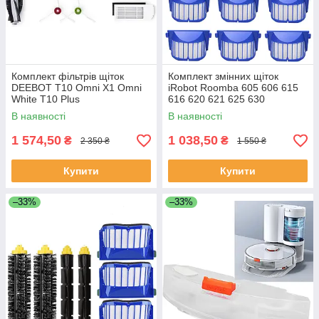
Комплект фільтрів щіток
Комплект змінних щіток
DEEBOT T10 Omni X1 Omni
iRobot Roomba 605 606 615
White T10 Plus
616 620 621 625 630
В наявності
В наявності
1 574,50
1 038,50
₴
₴
2 350 ₴
1 550 ₴
Купити
Купити
–33%
–33%