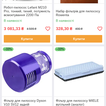
Робот-пилосос Lefant M210
Pro, тонкий, тихий, потужність
Набір фільтрів для пилососу
всмоктування 2200 Па
Rowenta
В наявності
В наявності
3 081,33
328,30
₴
₴
4 599 ₴
490 ₴
Купити
Купити
–33%
–33%
Фільтр для пилососу Dyson
Фільтр для пилососу MIELE
V10 SV12 задній
вугільний (аналог)