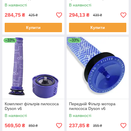
В наявності
В наявності
284,75
294,13
₴
₴
425 ₴
439 ₴
Купити
Купити
–33%
–33%
Комплект фільтрів пилососа
Передній Фільтр мотора
Dyson v6
пилососа Dyson v6
В наявності
В наявності
569,50
237,85
₴
₴
850 ₴
355 ₴