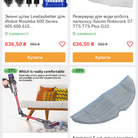
Змінні щітки Leadaybetter для
Резервуар для води робота
iRobot Roomba 600 Series
пилососу Xiaomi Roborock S7
605 606 615...
T7S T7S Plus G10
В наявності
В наявності
636,50
636,50
₴
₴
950 ₴
950 ₴
Купити
Купити
–33%
–33%
Комплект 5 шт. змінні ганчірки