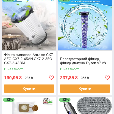
Фільтр пилососа Artraise CX7
AEG CX7-2-45AN CX7-2-35Ö
Передмоторний фільтр,
CX7-2-45BM
фільтр двигуна Dyson v7 v8
В наявності
В наявності
190,95
237,85
₴
₴
285 ₴
355 ₴
Купити
Купити
–33%
–33%