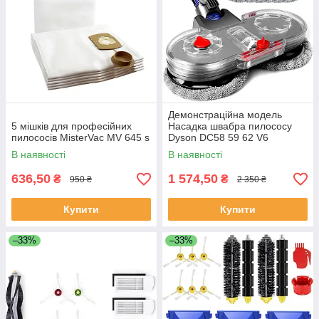
Демонстраційна модель
5 мішків для професійних
Насадка швабра пилососу
пилососів MisterVac MV 645 s
Dyson DC58 59 62 V6
В наявності
В наявності
636,50
1 574,50
₴
₴
950 ₴
2 350 ₴
Купити
Купити
–33%
–33%