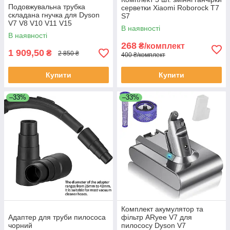
Подовжувальна трубка
серветки Xiaomi Roborock T7
складана гнучка для Dyson
S7
V7 V8 V10 V11 V15
В наявності
В наявності
268
₴/комплект
1 909,50
₴
2 850 ₴
400 ₴/комплект
Купити
Купити
–33%
–33%
Комплект акумулятор та
Адаптер для труби пилососа
фільтр ARyee V7 для
чорний
пилососу Dyson V7