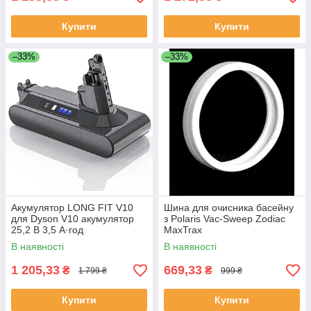
Купити
Купити
–33%
–33%
Акумулятор LONG FIT V10
Шина для очисника басейну
для Dyson V10 акумулятор
з Polaris Vac-Sweep Zodiac
25,2 В 3,5 А·год
MaxTrax
В наявності
В наявності
1 205,33
669,33
₴
₴
1 799 ₴
999 ₴
Купити
Купити