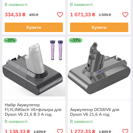
В наявності
В наявності
334,33
1 071,33
₴
₴
499 ₴
1 599 ₴
Купити
Купити
–33%
–33%
Набір Акумулятор
FLYLINKtech V6+фільтра для
Акумулятор DC58/V6 для
Dyson V6 21,6 В 3 А·год
Dyson V6 21,6 А·год
В наявності
В наявності
1 138,33
1 272,33
₴
₴
1 699 ₴
1 899 ₴