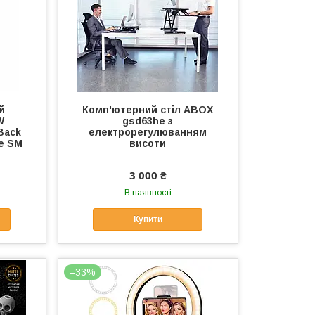
й
Комп'ютерний стіл ABOX
W
gsd63he з
Back
електрорегулюванням
te SM
висоти
3 000 ₴
В наявності
Купити
–33%