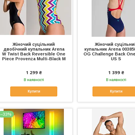
Жіночий суцільний
Жіночий суцільни
двобічний купальник Arena
купальник Arena 0038
W Twist Back Reversible One
OG Challenge Back One
Piece Provenza Multi-Black M
US S
1 299 ₴
1 399 ₴
В наявності
В наявності
Купити
Купити
–33%