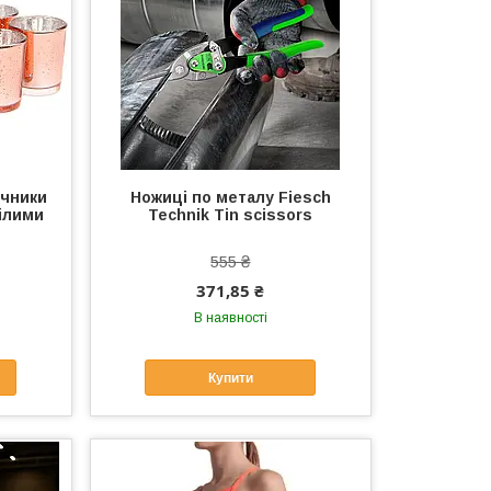
ічники
Ножиці по металу Fiesch
білими
Technik Tin scissors
555 ₴
371,85 ₴
В наявності
Купити