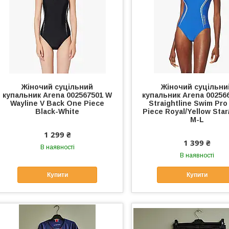
Жіночий суцільний
Жіночий суцільни
купальник Arena 002567501 W
купальник Arena 00256
Wayline V Back One Piece
Straightline Swim Pr
Black-White
Piece Royal/Yellow Star
M-L
1 299 ₴
1 399 ₴
В наявності
В наявності
Купити
Купити