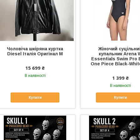
Чоловіча шкіряна куртка
Жіночий суцільни
Diesel Італія Оригінал M
купальник Arena 
Essentials Swim Pro 
One Piece Black-Whi
15 699 ₴
В наявності
1 399 ₴
В наявності
Купити
Купити