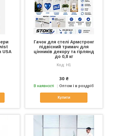
сери
Гачок для стелі Армстронг
wist
підвісний тримач для
n USA
цінників декору та гірлянд
до 0,8 кг
H1
30 ₴
В наявності
Оптом і в роздріб
Купити