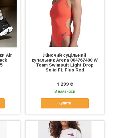
ки Air
Жіночий суцільний
lack
купальник Arena 004767400 W
,5
Team Swimsuit Light Drop
Solid FL Fluo Red
1 299 ₴
В наявності
Купити