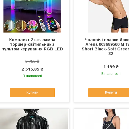
Комплект 2 шт. лампа
Чоловічі плавки бок
торшер-світильник з
Arena 003689560 M T
пультом керування RGB LED
Short Black-Soft Gree
32
3 755 ₴
1 199 ₴
2 515,85 ₴
В наявності
В наявності
Купити
Купити