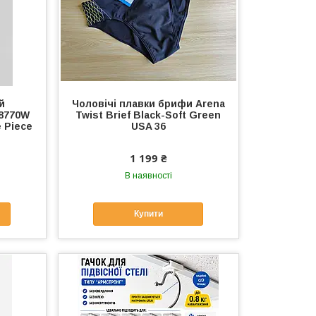
й
Чоловічі плавки брифи Arena
58770W
Twist Brief Black-Soft Green
 Piece
USA 36
1 199 ₴
В наявності
Купити