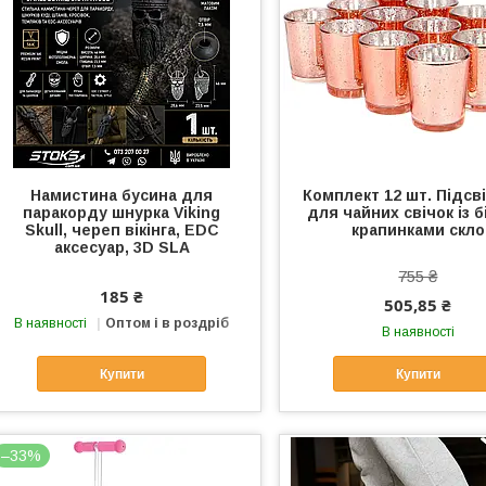
Намистина бусина для
Комплект 12 шт. Підсв
паракорду шнурка Viking
для чайних свічок із 
Skull, череп вікінга, EDC
крапинками скло
аксесуар, 3D SLA
755 ₴
185 ₴
505,85 ₴
В наявності
Оптом і в роздріб
В наявності
Купити
Купити
–33%