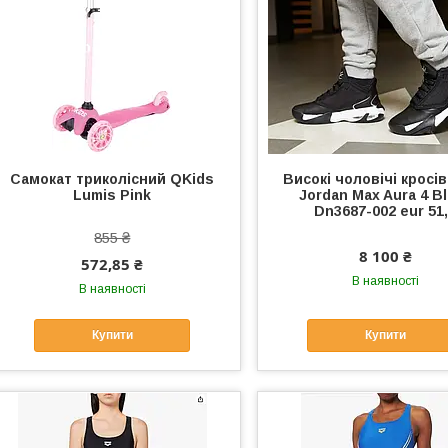
Самокат триколісний QKids
Високі чоловічі кросів
Lumis Pink
Jordan Max Aura 4 B
Dn3687-002 eur 51
855 ₴
8 100 ₴
572,85 ₴
В наявності
В наявності
Купити
Купити