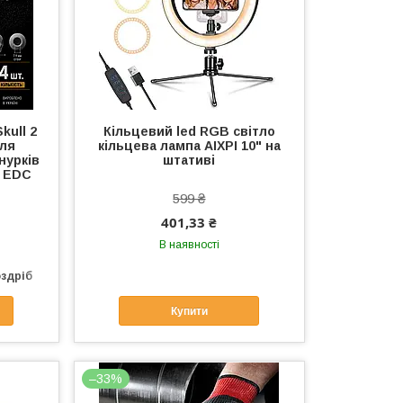
kull 2
Кільцевий led RGB світло
для
кільцева лампа AIXPI 10" на
нурків
штативі
к EDC
599 ₴
401,33 ₴
В наявності
оздріб
Купити
–33%