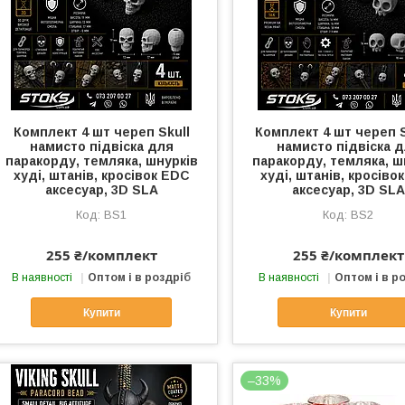
Комплект 4 шт череп Skull
Комплект 4 шт череп S
намисто підвіска для
намисто підвіска 
паракорду, темляка, шнурків
паракорду, темляка, ш
худі, штанів, кросівок EDC
худі, штанів, кросіво
аксесуар, 3D SLA
аксесуар, 3D SLA
BS1
BS2
255 ₴/комплект
255 ₴/комплект
В наявності
Оптом і в роздріб
В наявності
Оптом і в р
Купити
Купити
–33%