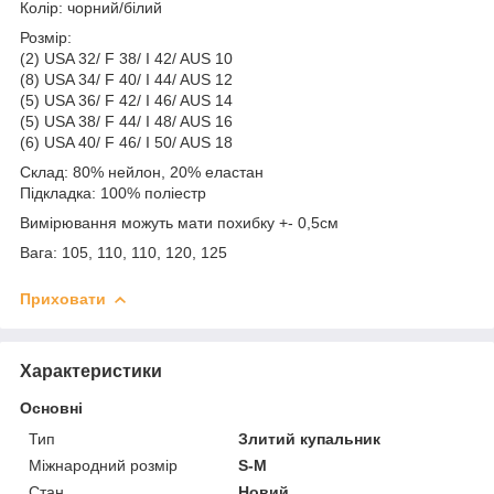
Колір: чорний/білий
Розмір:
(2) USA 32/ F 38/ I 42/ AUS 10
(8) USA 34/ F 40/ I 44/ AUS 12
(5) USA 36/ F 42/ I 46/ AUS 14
(5) USA 38/ F 44/ I 48/ AUS 16
(6) USA 40/ F 46/ I 50/ AUS 18
Склад: 80% нейлон, 20% еластан
Підкладка: 100% поліестр
Вимірювання можуть мати похибку +- 0,5см
Вага: 105, 110, 110, 120, 125
Приховати
Характеристики
Основні
Тип
Злитий купальник
Міжнародний розмір
S-M
Стан
Новий