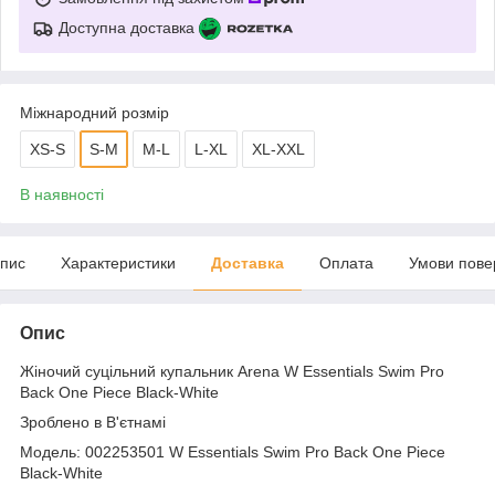
Доступна доставка
Міжнародний розмір
XS-S
S-M
M-L
L-XL
XL-XXL
В наявності
пис
Характеристики
Доставка
Оплата
Умови пове
Опис
Жіночий суцільний купальник Arena W Essentials Swim Pro
Back One Piece Black-White
Зроблено в В'єтнамі
Модель: 002253501 W Essentials Swim Pro Back One Piece
Black-White