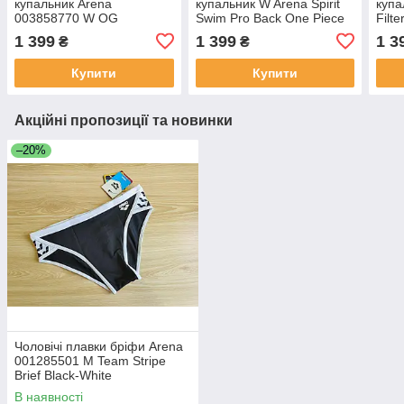
купальник Arena
купальник W Arena Spirit
купа
003858770 W OG
Swim Pro Back One Piece
Filt
Challenge Back One Piece
Navy-Freak Rose
Piec
1 399
1 399
1 3
₴
₴
US
Купити
Купити
Акційні пропозиції та новинки
–20%
Чоловічі плавки бріфи Arena
001285501 M Team Stripe
Brief Black-White
В наявності