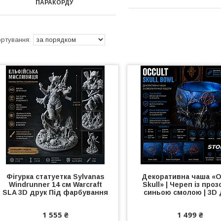
ПАРАКОРДУ
Фігурка статуетка Sylvanas
Декоративна чаша «O
Windrunner 14 см Warcraft
Skull» | Череп із про
SLA 3D друк Під фарбування
синьою смолою | 3D 
1 555 ₴
1 499 ₴