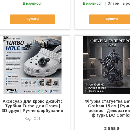
В наявності
В наявності
Оптом і в р
Купити
Купити
Аксесуар для крокс джибітс
Фігурка статуетка B
Турбіна Turbo для Crocs |
Gotham 15 см | Руч
3D-друк | Ручне фарбування
розпис | Декорати
фігурка DC Comic
CJ1
2 555 ₴