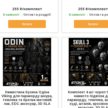
255 ₴/комплект
255 ₴/комплект
В наявності
Оптом і в роздріб
В наявності
Оптом і в р
Купити
Купити
Намистина бусина Одіна
Комплект 4 шт череп S
Viking для паракорду шнура,
намисто підвіска 
темляка та брелка матовий
паракорду, темляка, ш
лак, EDC аксесуар, 3D SLA
худі, штанів, кросіво
аксесуар, 3D SLA