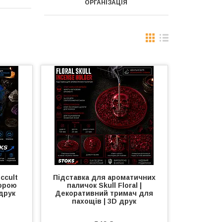
ОРГАНІЗАЦІЯ
ccult
Підставка для ароматичних
зорою
паличок Skull Floral |
друк
Декоративний тримач для
пахощів | 3D друк