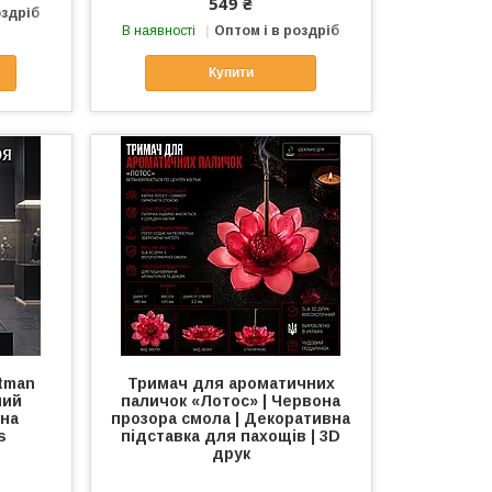
549 ₴
оздріб
В наявності
Оптом і в роздріб
Купити
atman
Тримач для ароматичних
ний
паличок «Лотос» | Червона
вна
прозора смола | Декоративна
s
підставка для пахощів | 3D
друк