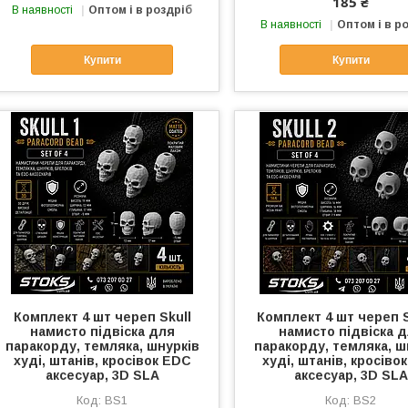
185 ₴
В наявності
Оптом і в роздріб
В наявності
Оптом і в р
Купити
Купити
Комплект 4 шт череп Skull
Комплект 4 шт череп S
намисто підвіска для
намисто підвіска 
паракорду, темляка, шнурків
паракорду, темляка, ш
худі, штанів, кросівок EDC
худі, штанів, кросіво
аксесуар, 3D SLA
аксесуар, 3D SLA
BS1
BS2