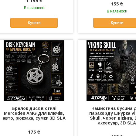
1 195 ₴
155 ₴
В наявності
В наявності
Купити
Купити
Брелок диск в стилі
Намистина бусина 
Mercedes AMG для ключів,
паракорду шнурка Vi
авто, рюкзака, сумки 3D SLA
Skull, череп вікінга,
аксесуар, 3D SLA
175 ₴