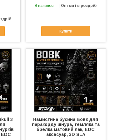
В наявності
Оптом і в роздріб
оздріб
Купити
kull 3
Намистина бусина Вовк для
для
паракорду шнура, темляка та
нурків
брелка матовий лак, EDC
к EDC
аксесуар, 3D SLA