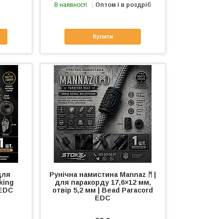
В наявності
Оптом і в роздріб
Купити
для
Рунічна намистина Mannaz ᛗ |
king
для паракорду 17,6×12 мм,
 EDC
отвір 5,2 мм | Bead Paracord
EDC