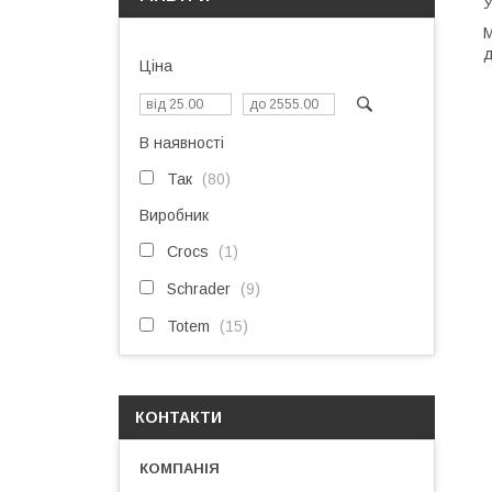
У
М
д
Ціна
В наявності
Так
80
Виробник
Crocs
1
Schrader
9
Totem
15
КОНТАКТИ