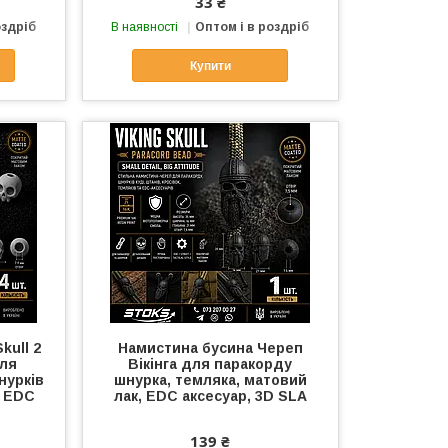
33 ₴
оздріб
В наявності
Оптом і в роздріб
Купити
kull 2
Намистина бусина Череп
для
Вікінга для паракорду
нурків
шнурка, темляка, матовий
к EDC
лак, EDC аксесуар, 3D SLA
139 ₴