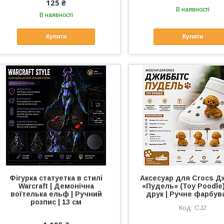
125 ₴
В наявності
В наявності
Купити
Купити
Фігурка статуетка в стилі
Аксесуар для Crocs Д
Warcraft | Демонічна
«Пудель» (Toy Poodle)
воїтелька ельф | Ручний
друк | Ручне фарбув
розпис | 13 см
CJ2