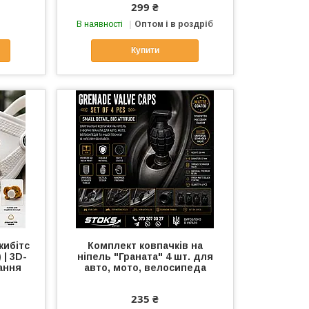
299 ₴
В наявності
Оптом і в роздріб
Купити
жибітс
Комплект ковпачків на
 | 3D-
ніпель "Граната" 4 шт. для
ання
авто, мото, велосипеда
235 ₴