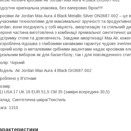
исокі чоловічі кросівки Air Jordan Max Aura 4 Black Dn3687-002
ідсутня оригінальна упаковка, без паперових бірок!!!!
росівки Air Jordan Max Aura 4 Black Metallic Silver DN3687-002 – ц
учасними технологіями для максимальної зручності та продуктивн
ordan, вони поєднують у собі міцність, амортизацію та стильний д
ерхня частина виготовлена з комбінації преміальної синтетичної ш
ідтримку стопи та довговічність. Завдяки амортизації Max Air, кожен
озроблена підошва з глибокими канавками гарантує чудове зчеплен
орний колір із металевими срібними акцентами надає кросівкам еле
деальним вибором як для баскетболу, так і для повсякденного сти
олір: Чорний
одель: Air Jordan Max Aura 4 Black Dn3687-002
роблено у В'єтнамі
озмір :
1) USA 17 UK 16 EUR 51,5 CM 35 (заміри всередині-30,5)
клад: Синтетична шкіра/Текстиль
ага: 1310
арактеристики