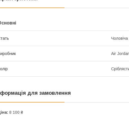
Основні
тать
Чоловіча
иробник
Air Jorda
олір
Срібляст
нформація для замовлення
іна:
8 100 ₴