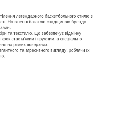
е втілення легендарного баскетбольного стилю з
ості. Натхненні багатою спадщиною бренду
изайн.
кіри та текстилю, що забезпечує відмінну
 крок стає м’яким і пружним, а спеціально
ня на різних поверхнях.
гантного та агресивного вигляду, роблячи їх
лю.