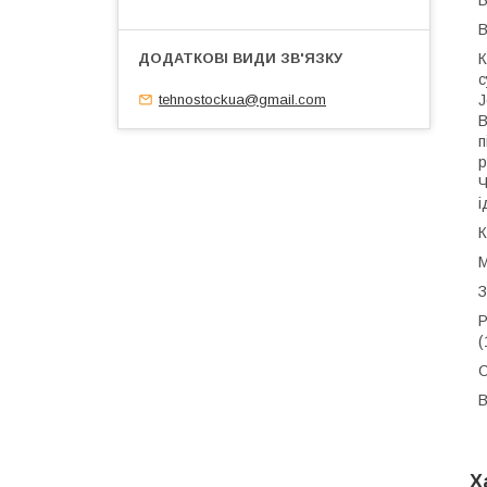
В
В
К
с
tehnostockua@gmail.com
J
В
п
р
Ч
і
К
М
З
Р
(
С
В
Х