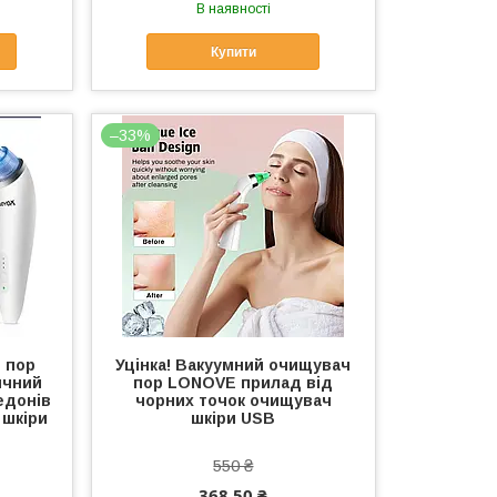
В наявності
Купити
–33%
 пор
Уцінка! Вакуумний очищувач
ичний
пор LONOVE прилад від
едонів
чорних точок очищувач
 шкіри
шкіри USB
550 ₴
368,50 ₴