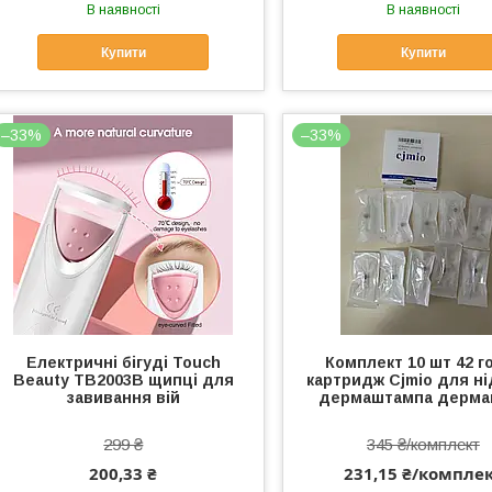
В наявності
В наявності
Купити
Купити
–33%
–33%
Електричні бігуді Touch
Комплект 10 шт 42 г
Beauty TB2003B щипці для
картридж Cjmio для ні
завивання вій
дермаштампа дерма
299 ₴
345 ₴/комплект
200,33 ₴
231,15 ₴/компле