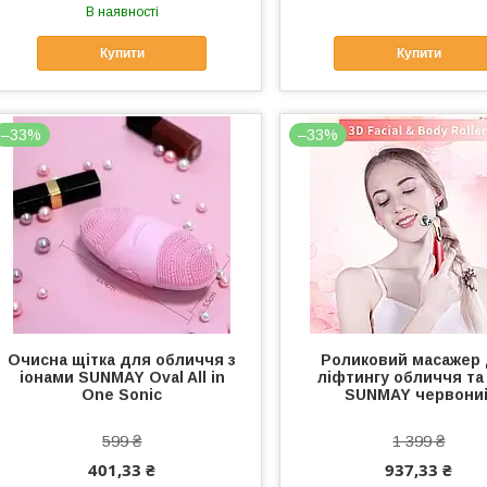
В наявності
Купити
Купити
–33%
–33%
Очисна щітка для обличчя з
Роликовий масажер
іонами SUNMAY Oval All in
ліфтингу обличчя та 
One Sonic
SUNMAY червони
599 ₴
1 399 ₴
401,33 ₴
937,33 ₴