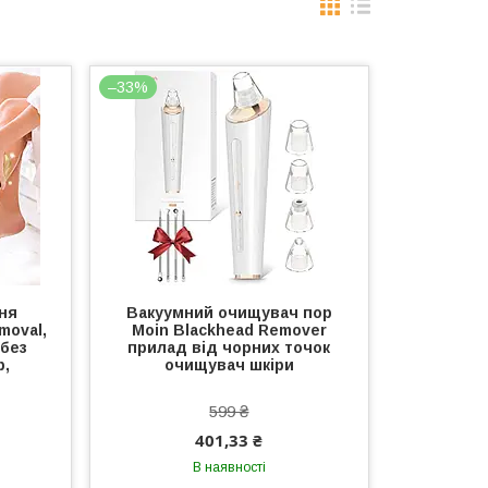
–33%
ня
Вакуумний очищувач пор
moval,
Moin Blackhead Remover
 без
прилад від чорних точок
р,
очищувач шкіри
599 ₴
401,33 ₴
В наявності