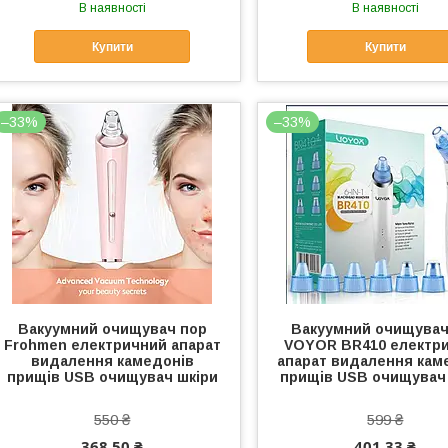
В наявності
В наявності
Купити
Купити
–33%
–33%
Вакуумний очищувач пор
Вакуумний очищувач
Frohmen електричний апарат
VOYOR BR410 електр
видалення камедонів
апарат видалення кам
прищів USB очищувач шкіри
прищів USB очищувач
550 ₴
599 ₴
368,50 ₴
401,33 ₴