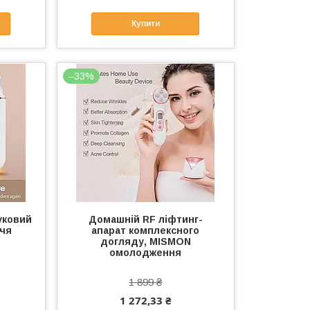
Купити
–33%
уковий
Домашній RF ліфтинг-
ччя
апарат комплексного
догляду, MISMON
омолодження
1 899 ₴
1 272,33 ₴