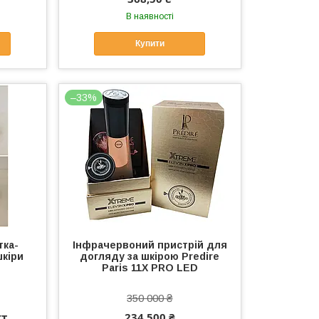
В наявності
Купити
–33%
тка-
Інфрачервоний пристрій для
кіри
догляду за шкірою Predire
Paris 11X PRO LED
350 000 ₴
кт
234 500 ₴