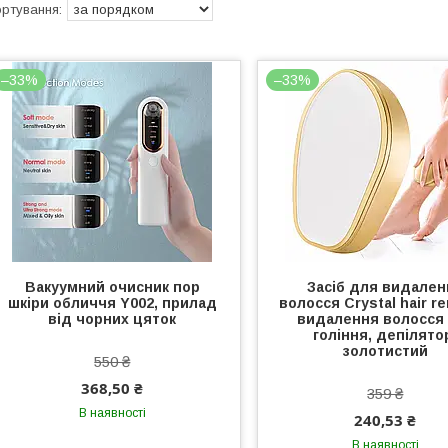
–33%
–33%
Вакуумний очисник пор
Засіб для видален
шкіри обличчя Y002, прилад
волосся Crystal hair re
від чорних цяток
видалення волосся
гоління, депілято
золотистий
550 ₴
368,50 ₴
359 ₴
В наявності
240,53 ₴
В наявності