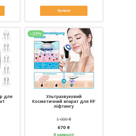
Купити
–33%
р для
Ультразвуковий
rt
Косметичний апарат для RF
ліфтингу
1 000 ₴
670 ₴
В наявності