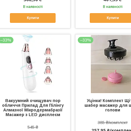
В наявності
В наявності
Купити
Купити
–33%
–33%
Вакуумний очищувач пор
Уцінка! Комплект Щі
обличчя Прилад Для Пілінгу
шабер масажер для ш
Алмазної Мікродермабразії
голови
Масажер з LED дисплеєм
385 ₴/комплект
545 ₴
257,95 ₴/компле