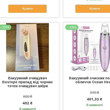
Купити
Купити
–33%
–33%
Вакуумний очищувач
Вакуумний очисник по
Bestope прилад від чорних
обличчя Ocean Hea
точок очищувач шкіри
599 ₴
600 ₴
401,33 ₴
402 ₴
В наявності
В наявності