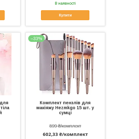
В наявності
Купити
–33%
 для
Комплект пензлів для
тіла
макіяжу Hezmkgo 15 шт. у
й
сумці
899 ₴/комплект
602,33 ₴/комплект