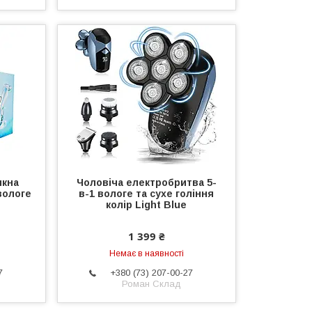
икна
Чоловіча електробритва 5-
вологе
в-1 вологе та сухе гоління
колір Light Blue
1 399 ₴
Немає в наявності
7
+380 (73) 207-00-27
Роман Склад