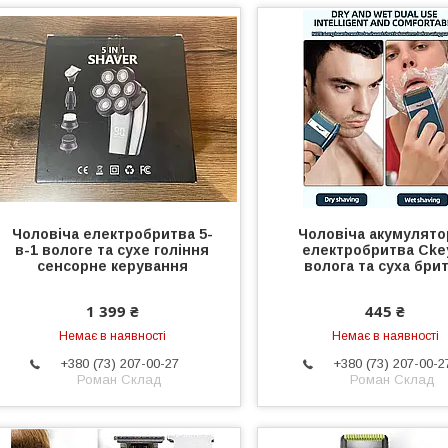
Чоловіча електробритва 5-
Чоловіча акумулято
в-1 вологе та сухе гоління
електробритва Cke
сенсорне керування
волога та суха бри
1 399 ₴
445 ₴
Немає в наявності
Немає в наявності
+380 (73) 207-00-27
+380 (73) 207-00-2
Роман Склад
Роман Склад