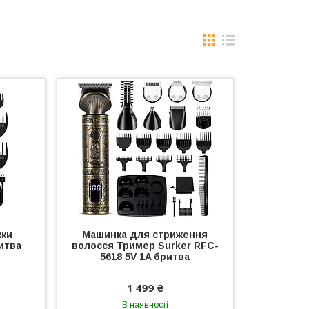
жки
Машинка для стриження
итва
волосся Тример Surker RFC-
5618 5V 1A бритва
1 499 ₴
В наявності