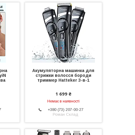
рна
Акумуляторна машинка для
yiN
стрижки волосся бороди
тва
триммер Hatteker 3-в-1
1 699 ₴
Немає в наявності
7
+380 (73) 207-00-27
Роман Склад