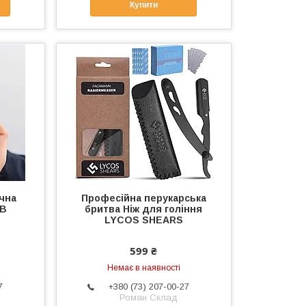
Купити
чна
Професійна перукарська
SB
бритва Ніж для гоління
LYCOS SHEARS
599 ₴
Немає в наявності
7
+380 (73) 207-00-27
Роман Склад