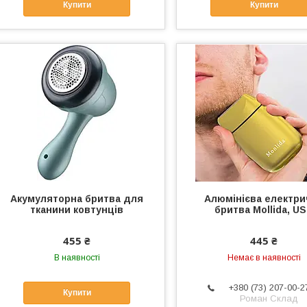
Купити
Купити
Акумуляторна бритва для
Алюмінієва електри
тканини ковтунців
бритва Mollida, U
455 ₴
445 ₴
В наявності
Немає в наявності
+380 (73) 207-00-2
Купити
Роман Склад