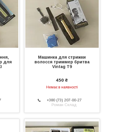
ння,
Машинка для стрижки
р для
волосся триммер бритва
I
Vintag Т9
450 ₴
Немає в наявності
7
+380 (73) 207-00-27
Роман Склад