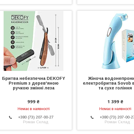
Бритва небезпечна DEKOFY
Жіноча водонепрон
Premium з дерев'яною
електробритва Sovob 
ручкою змінні леза
та сухе гоління
999 ₴
1 399 ₴
Немає в наявності
Немає в наявності
+380 (73) 207-00-27
+380 (73) 207-00-2
Роман Склад
Роман Склад