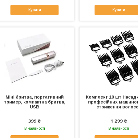
Купити
Купити
Міні бритва, портативний
Комплект 10 шт Насад
тример, компактна бритва,
професійних машино
USB
стриження волос
399 ₴
1 299 ₴
В наявності
В наявності