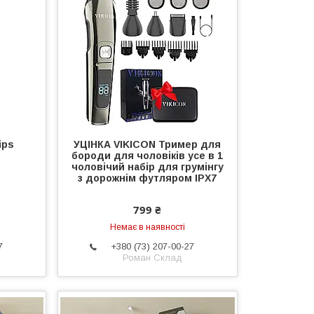
ips
УЦІНКА VIKICON Тример для
бороди для чоловіків усе в 1
чоловічий набір для грумінгу
з дорожнім футляром IPX7
799 ₴
Немає в наявності
7
+380 (73) 207-00-27
Роман Склад