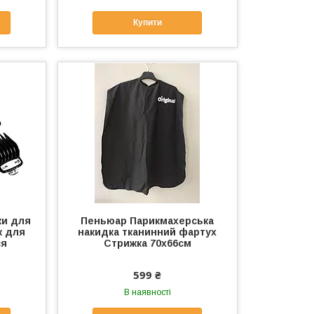
Купити
ки для
Пеньюар Парикмахерська
к для
накидка тканинний фартух
ся
Стрижка 70х66см
599 ₴
В наявності