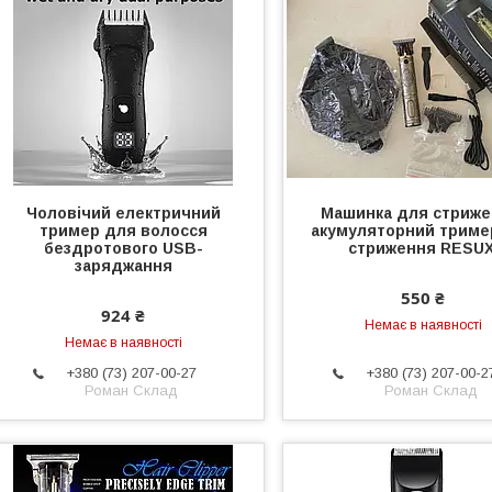
Чоловічий електричний
Машинка для стриже
тример для волосся
акумуляторний триме
бездротового USB-
стриження RESUX
заряджання
550 ₴
924 ₴
Немає в наявності
Немає в наявності
+380 (73) 207-00-27
+380 (73) 207-00-2
Роман Склад
Роман Склад