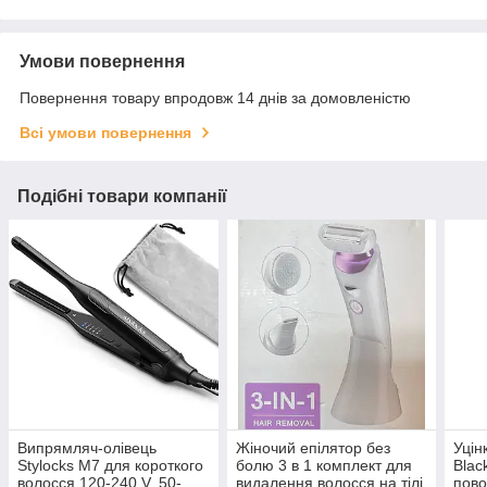
Умови повернення
Повернення товару впродовж 14 днів за домовленістю
Всі умови повернення
Подібні товари компанії
Випрямляч-олівець
Жіночий епілятор без
Уцін
Stylocks M7 для короткого
болю 3 в 1 комплект для
Blac
волосся 120-240 V, 50-
видалення волосся на тілі
пово