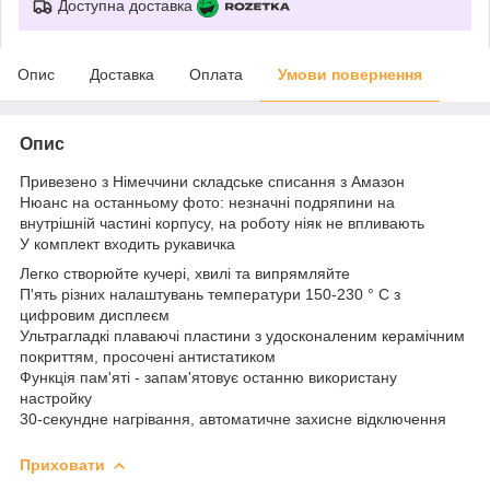
Доступна доставка
Опис
Доставка
Оплата
Умови повернення
Опис
Привезено з Німеччини складське списання з Амазон
Нюанс на останньому фото: незначні подряпини на
внутрішній частині корпусу, на роботу ніяк не впливають
У комплект входить рукавичка
Легко створюйте кучері, хвилі та випрямляйте
П'ять різних налаштувань температури 150-230 ° C з
цифровим дисплеєм
Ультрагладкі плаваючі пластини з удосконаленим керамічним
покриттям, просочені антистатиком
Функція пам'яті - запам'ятовує останню використану
настройку
30-секундне нагрівання, автоматичне захисне відключення
Приховати