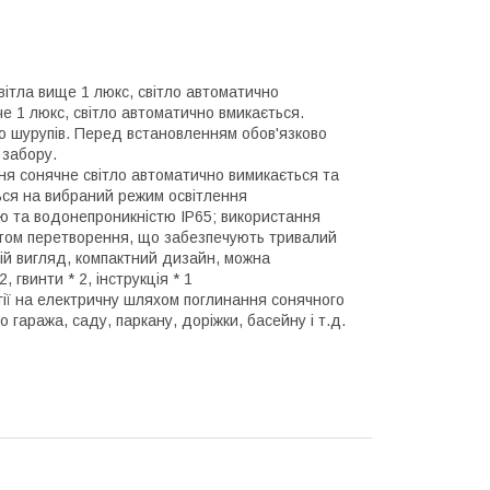
вітла вище 1 люкс, світло автоматично
е 1 люкс, світло автоматично вмикається.
гою шурупів. Перед встановленням обов'язково
 забору.
ня сонячне світло автоматично вимикається та
ься на вибраний режим освітлення
тю та водонепроникністю IP65; використання
нтом перетворення, що забезпечують тривалий
ій вигляд, компактний дизайн, можна
 гвинти * 2, інструкція * 1
гії на електричну шляхом поглинання сонячного
 гаража, саду, паркану, доріжки, басейну і т.д.