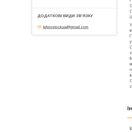
П
С
О
Ц
У
tehnostockua@gmail.com
в
П
у
С
з
М
м
ч
в
С
с
І
Ц