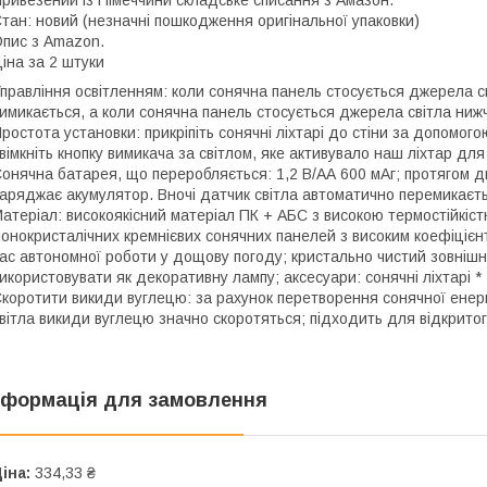
ривезений із Німеччини складське списання з Амазон.
тан: новий (незначні пошкодження оригінальної упаковки)
пис з Amazon.
іна за 2 штуки
правління освітленням: коли сонячна панель стосується джерела с
имикається, а коли сонячна панель стосується джерела світла нижч
ростота установки: прикріпіть сонячні ліхтарі до стіни за допомо
вімкніть кнопку вимикача за світлом, яке активувало наш ліхтар для
онячна батарея, що переробляється: 1,2 В/АА 600 мАг; протягом д
аряджає акумулятор. Вночі датчик світла автоматично перемикаєт
атеріал: високоякісний матеріал ПК + АБС з високою термостійкіс
онокристалічних кремнієвих сонячних панелей з високим коефіціє
ас автономної роботи у дощову погоду; кристально чистий зовнішн
икористовувати як декоративну лампу; аксесуари: сонячні ліхтарі * 2,
коротити викиди вуглецю: за рахунок перетворення сонячної енер
вітла викиди вуглецю значно скоротяться; підходить для відкритого
нформація для замовлення
іна:
334,33 ₴