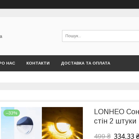
а
РО НАС
КОНТАКТИ
ДОСТАВКА ТА ОПЛАТА
LONHEO Соняч
–33%
стін 2 штуки
334,33 
499 ₴