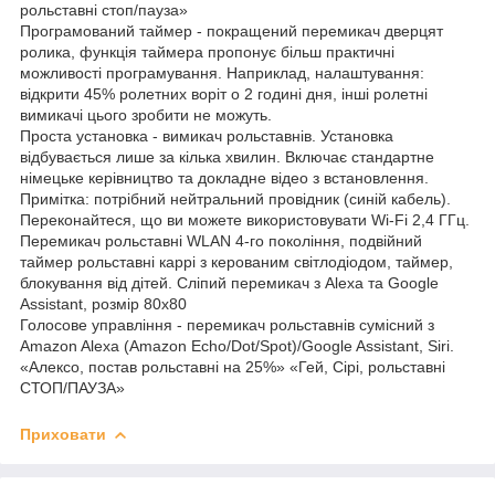
рольставні стоп/пауза»
Програмований таймер - покращений перемикач дверцят
ролика, функція таймера пропонує більш практичні
можливості програмування. Наприклад, налаштування:
відкрити 45% ролетних воріт о 2 годині дня, інші ролетні
вимикачі цього зробити не можуть.
Проста установка - вимикач рольставнів. Установка
відбувається лише за кілька хвилин. Включає стандартне
німецьке керівництво та докладне відео з встановлення.
Примітка: потрібний нейтральний провідник (синій кабель).
Переконайтеся, що ви можете використовувати Wi-Fi 2,4 ГГц.
Перемикач рольставні WLAN 4-го покоління, подвійний
таймер рольставні каррі з керованим світлодіодом, таймер,
блокування від дітей. Сліпий перемикач з Alexa та Google
Assistant, розмір 80x80
Голосове управління - перемикач рольставнів сумісний з
Amazon Alexa (Amazon Echo/Dot/Spot)/Google Assistant, Siri.
«Алексо, постав рольставні на 25%» «Гей, Сірі, рольставні
СТОП/ПАУЗА»
Приховати