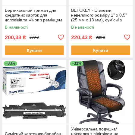
Вертикальний тримач для
BETCKEY - Етикетки
кредитних карток для
невеликого розміру 1" x 0,5"
чоловіків та жінок з ремінцем
(25 мм x 13 мм), сумісні з
на шиї (чорний)
принтером етикеток Zebra &
В наявності
В наявності
More
200,33
220,43
₴
₴
299 ₴
329 ₴
Купити
Купити
–33%
–33%
Універсальна подушка/
Сумісний картридж-барабан
накладка з підігрівом на