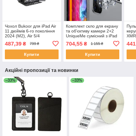
Чохол Bukoor для iPad Air
Комплект скло для екрану
Пуль
11 дюймів 6-го покоління
та об'єктиву камери 2+2
керу
2024 (M2), Air 5/4
UniqueMe сумісний з iPad
XMR
(2022/2020) 10,9 дюймів
Pro 12.9 2020 та 2021 4/5-
Smar
487,39
704,55
441
₴
₴
799 ₴
1 155 ₴
го поколінь
голо
Goog
Купити
Купити
Акційні пропозиції та новинки
–33%
–33%