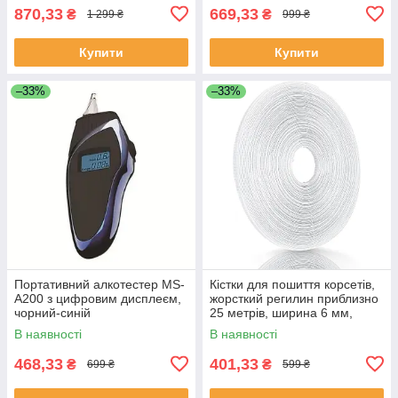
870,33
669,33
₴
₴
1 299 ₴
999 ₴
Купити
Купити
–33%
–33%
Портативний алкотестер MS-
Кістки для пошиття корсетів,
A200 з цифровим дисплеєм,
жорсткий регилин приблизно
чорний-синій
25 метрів, ширина 6 мм,
поліестер
В наявності
В наявності
468,33
401,33
₴
₴
699 ₴
599 ₴