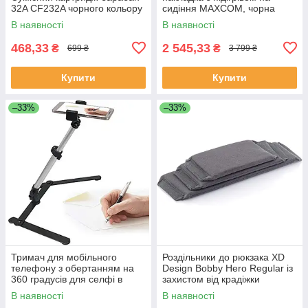
32A CF232A чорного кольору
сидіння MAXCOM, чорна
В наявності
В наявності
468,33
2 545,33
₴
₴
699 ₴
3 799 ₴
Купити
Купити
–33%
–33%
Тримач для мобільного
Роздільники до рюкзака XD
телефону з обертанням на
Design Bobby Hero Regular із
360 градусів для селфі в
захистом від крадіжки
прямому ефірі
В наявності
В наявності