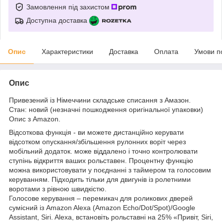
Замовлення під захистом
Доступна доставка
Опис
Характеристики
Доставка
Оплата
Умови п
Опис
Привезений із Німеччини складське списання з Амазон.
Стан: новий (незначні пошкодження оригінальної упаковки)
Опис з Amazon.
Відсоткова функція - ви можете дистанційно керувати
відсотком опускання/збільшення рулонних воріт через
мобільний додаток. може віддалено і точно контролювати
ступінь відкриття ваших рольставен. Процентну функцію
можна використовувати у поєднанні з таймером та голосовим
керуванням. Підходить тільки для двигунів із ролетними
воротами з рівною швидкістю.
Голосове керування – перемикач для роликових дверей
сумісний із Amazon Alexa (Amazon Echo/Dot/Spot)/Google
Assistant, Siri. Alexa, встановіть рольставні на 25% «Привіт, Siri,