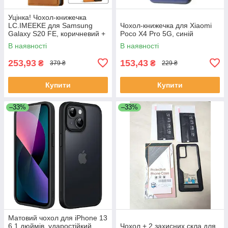
Уцінка! Чохол-книжечка
LC.IMEEKE для Samsung
Чохол-книжечка для Xiaomi
Galaxy S20 FE, коричневий +
Poco X4 Pro 5G, синій
захисне скло
В наявності
В наявності
253,93
153,43
₴
₴
379 ₴
229 ₴
Купити
Купити
–33%
–33%
Матовий чохол для iPhone 13
6.1 дюймів, ударостійкий,
Чохол + 2 захисних скла для