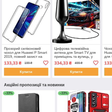
Прозорий силіконовий
Цифрова телевізійна
Чохо
чохол для Huawei P Smart
антена для Smart TV для
Huaw
2019, повний захист на
приміщень та вулиць, у
для 
360°
формі фужера, чорна
шкір
133,33
334,33
133
₴
₴
199 ₴
499 ₴
Купити
Купити
Акційні пропозиції та новинки
–33%
–33%