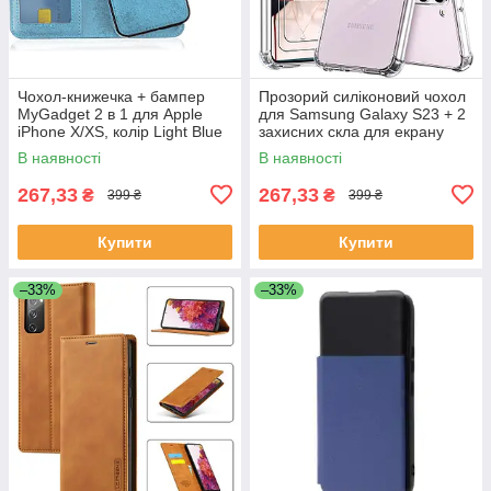
Чохол-книжечка + бампер
Прозорий силіконовий чохол
MyGadget 2 в 1 для Apple
для Samsung Galaxy S23 + 2
iPhone X/XS, колір Light Blue
захисних скла для екрану
В наявності
В наявності
267,33
267,33
₴
₴
399 ₴
399 ₴
Купити
Купити
–33%
–33%