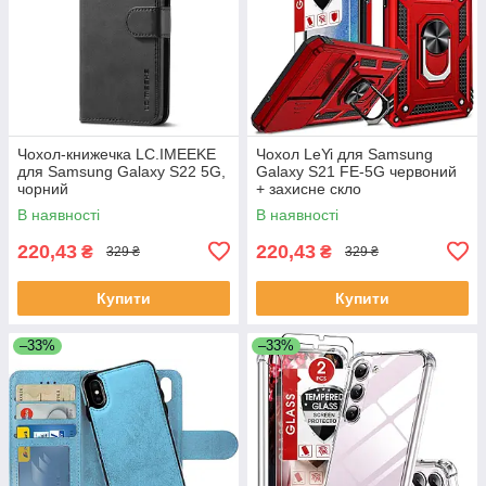
Чохол-книжечка LC.IMEEKE
Чохол LeYi для Samsung
для Samsung Galaxy S22 5G,
Galaxy S21 FE-5G червоний
чорний
+ захисне скло
В наявності
В наявності
220,43
220,43
₴
₴
329 ₴
329 ₴
Купити
Купити
–33%
–33%