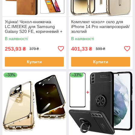
Уцінка! Чохол-книжечка
Комплект чохол+ скло для
LC.IMEEKE для Samsung
iPhone 14 Pro напівпрозорий/
Galaxy S20 FE, коричневий +
золотий
захисне скло
В наявності
В наявності
253,93
401,33
₴
₴
379 ₴
599 ₴
Купити
Купити
–33%
–33%