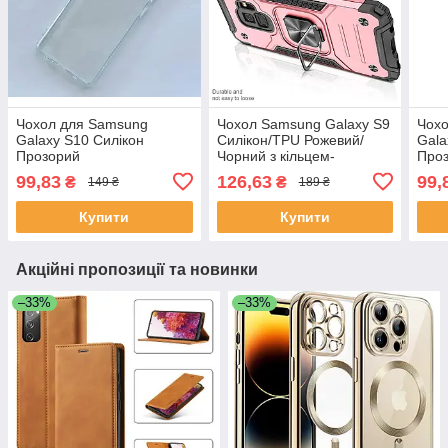
Чохол для Samsung
Чохол Samsung Galaxy S9
Чох
Galaxy S10 Силікон
Силікон/TPU Рожевий/
Gala
Прозорий
Чорний з кільцем-
Проз
підставкою
99,83
126,63
99,
₴
₴
149 ₴
189 ₴
Купити
Купити
Акційні пропозиції та новинки
–33%
–33%