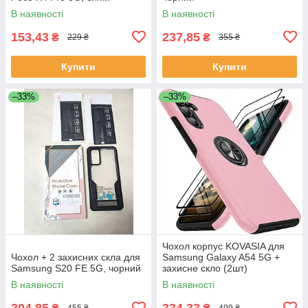
В наявності
В наявності
153,43
237,85
₴
₴
229 ₴
355 ₴
Купити
Купити
–33%
–33%
Чохол корпус KOVASIA для
Чохол + 2 захисних скла для
Samsung Galaxy A54 5G +
Samsung S20 FE 5G, чорний
захисне скло (2шт)
В наявності
В наявності
304,85
334,33