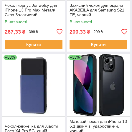
Чохол корпус Jonwelsy для
Захисний чохол для екрана
iPhone 13 Pro Max Метал/
AKABEILA для Samsung S21
Скло Золотистий
FE, чорний
В наявності
В наявності
267,33
200,33
₴
₴
399 ₴
299 ₴
Купити
Купити
–33%
–33%
Матовий чохол для iPhone 13
Чохол-книжечка для Xiaomi
6.1 дюймів, ударостійкий,
Poco X4 Pro 5G, синій
чорний