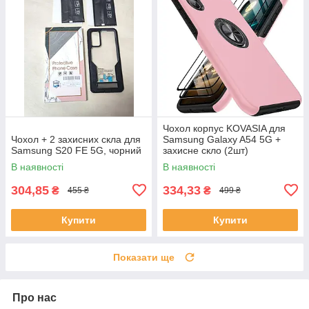
Чохол корпус KOVASIA для
Чохол + 2 захисних скла для
Samsung Galaxy A54 5G +
Samsung S20 FE 5G, чорний
захисне скло (2шт)
В наявності
В наявності
304,85
334,33
₴
₴
455 ₴
499 ₴
Купити
Купити
Показати ще
Про нас