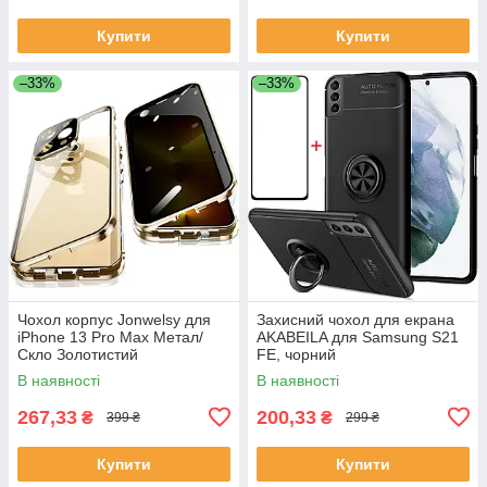
Купити
Купити
–33%
–33%
Чохол корпус Jonwelsy для
Захисний чохол для екрана
iPhone 13 Pro Max Метал/
AKABEILA для Samsung S21
Скло Золотистий
FE, чорний
В наявності
В наявності
267,33
200,33
₴
₴
399 ₴
299 ₴
Купити
Купити