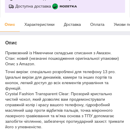
Доступна доставка
Опис
Характеристики
Доставка
Оплата
Умови п
Опис
Привезений із Німеччини складське списання з Амазон.
Стан: новий (незначні пошкодження оригінальної упаковки)
Опис з Amazon.
Точні вирізи: спеціально розроблені для телефону 13 pro.
Ідеальні вирізи для динаміків, камери та інших портів та
кнопок, легкий доступ до всіх елементів управління та
функцій.
Crystal Fashion Transparent Clear: Прозорий кристально
чистий чохол, який дозволяє вам продемонструвати
справжній колір і красу вашого телефону, гідрофобний
масляний шар проти відбитків пальців, точка мікронного
лазерного гравіювання та м'яка основа з ТПУ допомагає
запобігти чіплянню, забезпечує протиударний захист. тримати
його з упевненістю.