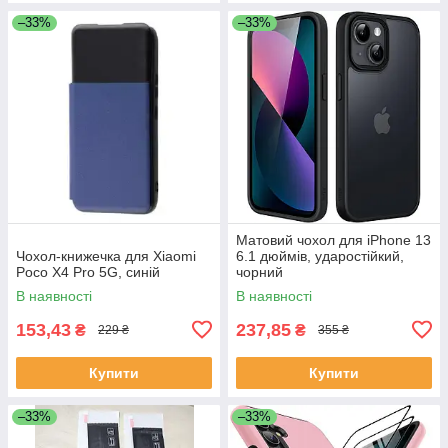
–33%
–33%
Матовий чохол для iPhone 13
Чохол-книжечка для Xiaomi
6.1 дюймів, ударостійкий,
Poco X4 Pro 5G, синій
чорний
В наявності
В наявності
153,43
237,85
₴
₴
229 ₴
355 ₴
Купити
Купити
–33%
–33%