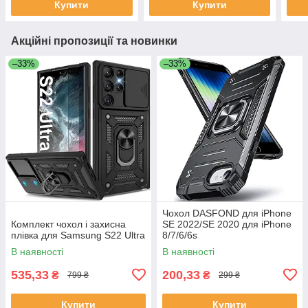
Купити
Купити
Акційні пропозиції та новинки
–33%
–33%
Чохол DASFOND для iPhone
Комплект чохол і захисна
SE 2022/SE 2020 для iPhone
плівка для Samsung S22 Ultra
8/7/6/6s
В наявності
В наявності
535,33
200,33
₴
₴
799 ₴
299 ₴
Купити
Купити