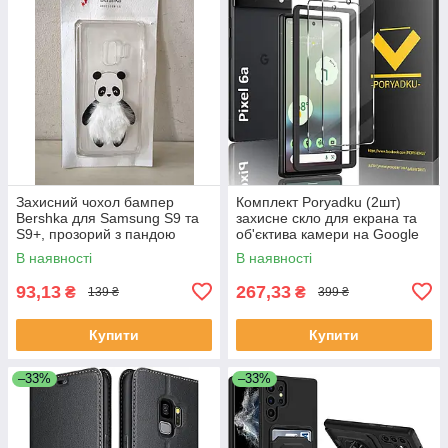
Захисний чохол бампер
Комплект Poryadku (2шт)
Bershka для Samsung S9 та
захисне скло для екрана та
S9+, прозорий з пандою
об'єктива камери на Google
Pixel 6a
В наявності
В наявності
93,13
267,33
₴
₴
139 ₴
399 ₴
Купити
Купити
–33%
–33%