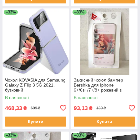
–33%
–33%
Чохол KOVASIA для Samsung
Захисний чохол бампер
Galaxy Z Flip 3 5G 2021,
Bershka для Iphone
бузковий
6+/6s+/7+/8+ рожевий з
принтом
В наявності
В наявності
468,33
93,13
₴
₴
699 ₴
139 ₴
Купити
Купити
–33%
–33%