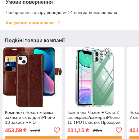
Умови повернення
Повернення товару впродовж 14 днів за домовленістю
Всі умови повернення
Подібні товари компанії
Комплект Чохол-книжка
Комплект Чохол + Скло 2
Чохо
захисне скло для iPhone
шт. екрана/камери iPhone
2 ск
13 захист RFID
11 TPU Пластик Прозорий
453,59
231,15
401
₴
₴
677 ₴
345 ₴