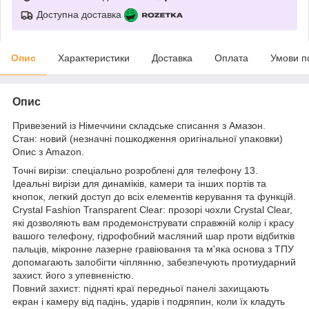
Доступна доставка
Опис
Характеристики
Доставка
Оплата
Умови п
Опис
Привезений із Німеччини складське списання з Амазон.
Стан: новий (незначні пошкодження оригінальної упаковки)
Опис з Amazon.
Точні вирізи: спеціально розроблені для телефону 13.
Ідеальні вирізи для динаміків, камери та інших портів та
кнопок, легкий доступ до всіх елементів керування та функцій.
Crystal Fashion Transparent Clear: прозорі чохли Crystal Clear,
які дозволяють вам продемонструвати справжній колір і красу
вашого телефону, гідрофобний масляний шар проти відбитків
пальців, мікронне лазерне гравіювання та м'яка основа з ТПУ
допомагають запобігти чіплянню, забезпечують протиударний
захист. його з упевненістю.
Повний захист: підняті краї передньої панелі захищають
екран і камеру від падінь, ударів і подряпин, коли їх кладуть