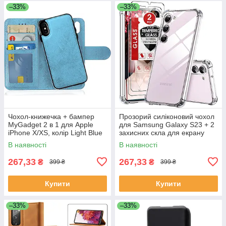
–33%
–33%
Чохол-книжечка + бампер
Прозорий силіконовий чохол
MyGadget 2 в 1 для Apple
для Samsung Galaxy S23 + 2
iPhone X/XS, колір Light Blue
захисних скла для екрану
В наявності
В наявності
267,33
267,33
₴
₴
399 ₴
399 ₴
Купити
Купити
–33%
–33%