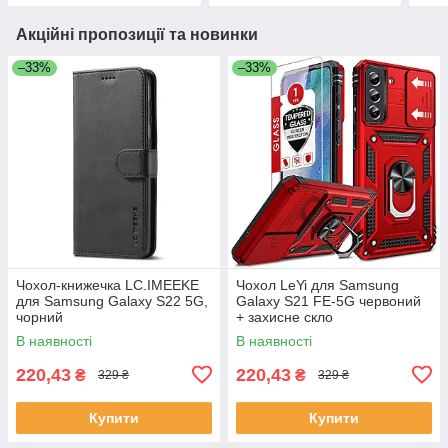
Акційні пропозиції та новинки
–33%
–33%
Чохол-книжечка LC.IMEEKE
Чохол LeYi для Samsung
для Samsung Galaxy S22 5G,
Galaxy S21 FE-5G червоний
чорний
+ захисне скло
В наявності
В наявності
220,43
220,43
₴
₴
329 ₴
329 ₴
Купити
Купити