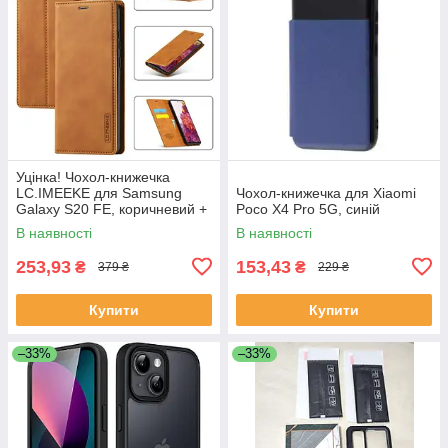
Уцінка! Чохол-книжечка
LC.IMEEKE для Samsung
Чохол-книжечка для Xiaomi
Galaxy S20 FE, коричневий +
Poco X4 Pro 5G, синій
захисне скло
В наявності
В наявності
253,93
153,43
₴
₴
379 ₴
229 ₴
Купити
Купити
–33%
–33%