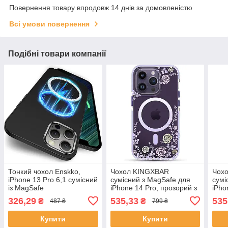
Повернення товару впродовж 14 днів за домовленістю
Всі умови повернення
Подібні товари компанії
Тонкий чохол Enskko,
Чохол KINGXBAR
Чох
iPhone 13 Pro 6,1 сумісний
сумісний з MagSafe для
сумі
із MagSafe
iPhone 14 Pro, прозорий з
iPho
квітковим принтом
326,29
535,33
535
₴
₴
487 ₴
799 ₴
Купити
Купити