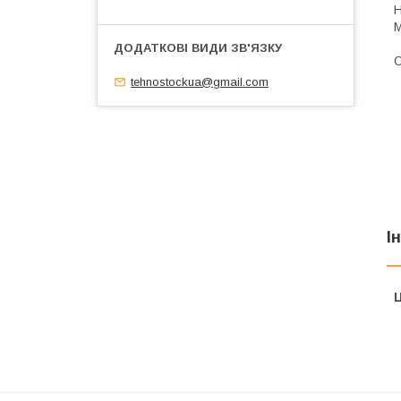
Н
М
О
tehnostockua@gmail.com
І
Ц