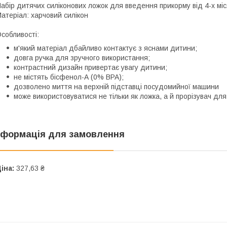
абір дитячих силіконових ложок для введення прикорму від 4-х міс
атеріал: харчовий силікон
собливості:
м'який матеріал дбайливо контактує з яснами дитини;
довга ручка для зручного використання;
контрастний дизайн привертає увагу дитини;
не містять бісфенол-А (0% BPA);
дозволено миття на верхній підставці посудомийної машини
може використовуватися не тільки як ложка, а й прорізувач для
нформація для замовлення
іна:
327,63 ₴