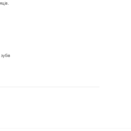
яців.
 зубів