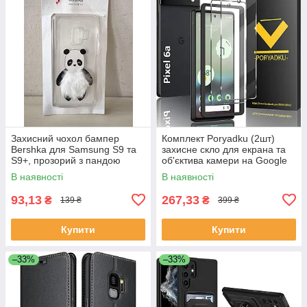
Захисний чохол бампер
Комплект Poryadku (2шт)
Bershka для Samsung S9 та
захисне скло для екрана та
S9+, прозорий з пандою
об'єктива камери на Google
Pixel 6a
В наявності
В наявності
93,13
267,33
₴
₴
139 ₴
399 ₴
Купити
Купити
–33%
–33%