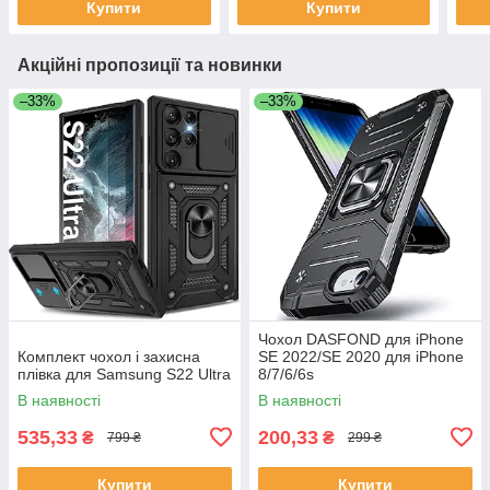
Купити
Купити
Акційні пропозиції та новинки
–33%
–33%
Чохол DASFOND для iPhone
Комплект чохол і захисна
SE 2022/SE 2020 для iPhone
плівка для Samsung S22 Ultra
8/7/6/6s
В наявності
В наявності
535,33
200,33
₴
₴
799 ₴
299 ₴
Купити
Купити