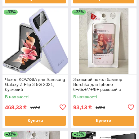
–33%
–33%
Чохол KOVASIA для Samsung
Захисний чохол бампер
Galaxy Z Flip 3 5G 2021,
Bershka для Iphone
бузковий
6+/6s+/7+/8+ рожевий з
принтом
В наявності
В наявності
468,33
93,13
₴
₴
699 ₴
139 ₴
Купити
Купити
–33%
–33%