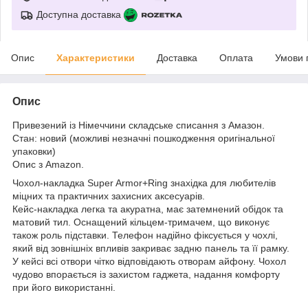
Доступна доставка
Опис
Характеристики
Доставка
Оплата
Умови 
Опис
Привезений із Німеччини складське списання з Амазон.
Стан: новий (можливі незначні пошкодження оригінальної
упаковки)
Опис з Amazon.
Чохол-накладка Super Armor+Ring знахідка для любителів
міцних та практичних захисних аксесуарів.
Кейc-накладка легка та акуратна, має затемнений обідок та
матовий тил. Оснащений кільцем-тримачем, що виконує
також роль підставки. Телефон надійно фіксується у чохлі,
який від зовнішніх впливів закриває задню панель та її рамку.
У кейсі всі отвори чітко відповідають отворам айфону. Чохол
чудово впорається із захистом гаджета, надання комфорту
при його використанні.