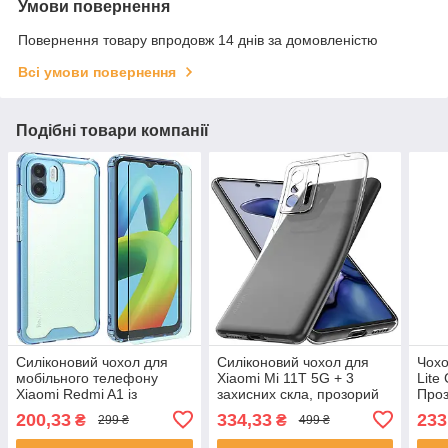
Умови повернення
Повернення товару впродовж 14 днів за домовленістю
Всі умови повернення
Подібні товари компанії
Силіконовий чохол для
Силіконовий чохол для
Чохо
мобільного телефону
Xiaomi Mi 11T 5G + 3
Lite
Xiaomi Redmi A1 із
захисних скла, прозорий
Про
захисним склом
200,33
334,33
233
₴
₴
299 ₴
499 ₴