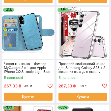
–33%
–33%
Чохол-книжечка + бампер
Прозорий силіконовий чохол
MyGadget 2 в 1 для Apple
для Samsung Galaxy S23 + 2
iPhone X/XS, колір Light Blue
захисних скла для екрану
В наявності
В наявності
267,33
267,33
₴
₴
399 ₴
399 ₴
Купити
Купити
–33%
–33%