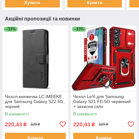
Купити
Купити
Акційні пропозиції та новинки
–33%
–33%
Чохол-книжечка LC.IMEEKE
Чохол LeYi для Samsung
для Samsung Galaxy S22 5G,
Galaxy S21 FE-5G червоний
чорний
+ захисне скло
В наявності
В наявності
220,43
220,43
₴
₴
329 ₴
329 ₴
Купити
Купити