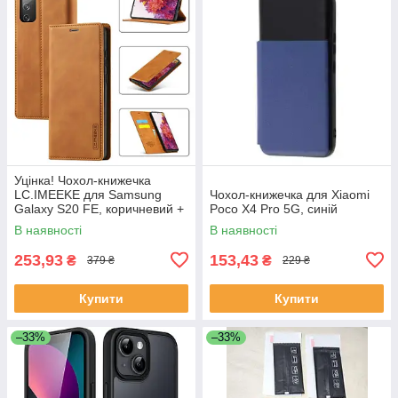
Уцінка! Чохол-книжечка
LC.IMEEKE для Samsung
Чохол-книжечка для Xiaomi
Galaxy S20 FE, коричневий +
Poco X4 Pro 5G, синій
захисне скло
В наявності
В наявності
253,93
153,43
₴
₴
379 ₴
229 ₴
Купити
Купити
–33%
–33%