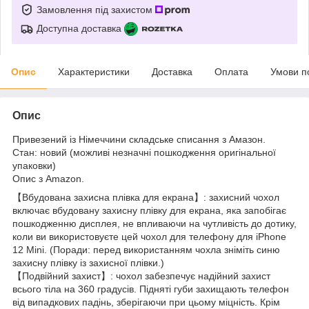
Замовлення під захистом
Доступна доставка
Опис
Характеристики
Доставка
Оплата
Умови п
Опис
Привезений із Німеччини складське списання з Амазон.
Стан: новий (можливі незначні пошкодження оригінальної
упаковки)
Опис з Amazon.
【Вбудована захисна плівка для екрана】: захисний чохол
включає вбудовану захисну плівку для екрана, яка запобігає
пошкодженню дисплея, не впливаючи на чутливість до дотику,
коли ви використовуєте цей чохол для телефону для iPhone
12 Mini. (Поради: перед використанням чохла зніміть синю
захисну плівку із захисної плівки.)
【Подвійний захист】: чохол забезпечує надійний захист
всього тіла на 360 градусів. Підняті губи захищають телефон
від випадкових падінь, зберігаючи при цьому міцність. Крім