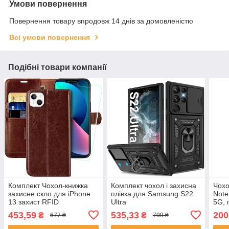
Умови повернення
Повернення товару впродовж 14 днів за домовленістю
Всі умови повернення
Подібні товари компанії
Комплект Чохол-книжка
Комплект чохол і захисна
Чохо
захисне скло для iPhone
плівка для Samsung S22
Note
13 захист RFID
Ultra
5G, 
захи
453,59
535,33
200
₴
₴
677 ₴
799 ₴
екра