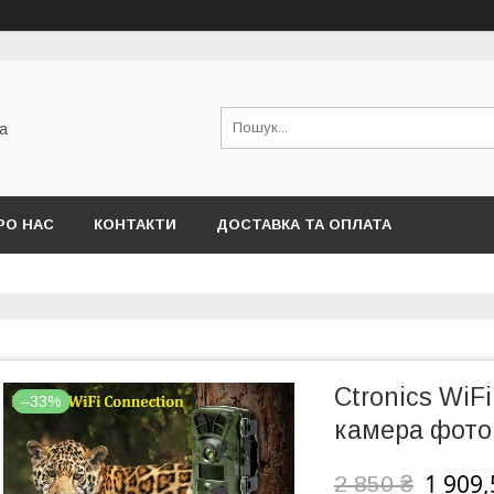
а
РО НАС
КОНТАКТИ
ДОСТАВКА ТА ОПЛАТА
Ctronics WiF
–33%
камера фотоп
1 909,
2 850 ₴