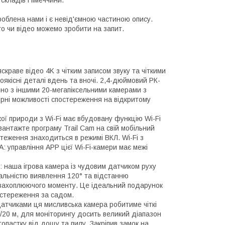
 складів Німеччини.
роблена нами і є невід'ємною частиною опису.
то чи відео можемо зробити на запит.
скраве відео 4K з чітким записом звуку та чіткими
якісні деталі вдень та вночі. 2,4-дюймовий РК-
яно з іншими 20-мегапіксельними камерами з
рні можливості спостереження на відкритому
ої природи з Wi-Fi має вбудовану функцію Wi-Fi
антажте програму Trail Cam на свій мобільний
теження знаходиться в режимі ВКЛ. Wi-Fi з
управління APP цієї Wi-Fi-камери має межі
: наша ігрова камера із чудовим датчиком руху
альністю виявлення 120° та відстанню
 захоплюючого моменту. Це ідеальний подарунок
стереження за садом.
датчиками ця мисливська камера робитиме чіткі
ів/20 м, для моніторингу досить великий діапазон
пастку від дощу та пилу. Закріпив замок на