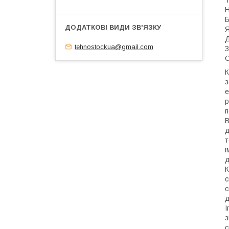
Т
Н
Б
Я
Д
tehnostockua@gmail.com
З
О
К
з
е
р
п
В
д
т
і
д
К
с
с
д
І
з
с