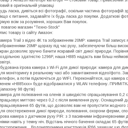
овар з Amazon категорії категорії — стоковий товар. Привезений зі
овий в оригінальній упаковці
удь ласка, дивіться всі фотографії, оскільки частина фотографій з
кщо є питання, задавайте їх будь ласка до покупки. Додаткові фо
якую всім за розуміння, хороших Вам покупок.
 повагою магазин "Техно-Stock"
пис товару із сайту Амазон:
амера Trail з відео 4K та зображенням 20MP: камера Trail записує я
ображеннями 20MP щоразу під час руху, забезпечуючи більш високо
кран дозволяє зручно бачити яскравий світ дикої природи. Порівн
оздільною здатністю 1296P, наша H885 надасть вам більш неймові
овітрі.
будована ігрова камера з Wi-Fi для дикої природи: камера для дик
ля моніторингу в реальному часі або завантаження відео/фото. Зав
елефон, а потім підключіться до WIFI. Переконайтеся, що камера с
менем «H885xxx» буде відображатися у WLAN телефону. ПРИМІТКА: 
іапазону 98 футів)
амера для полювання на оленів зі швидкістю спрацьовування 0,2 с
працьовує миттєво через 0,2 с після виявлення руху. Оснащений д
працьовування 65 футів, що дозволяє вам не пропустити жодного
ля спостереження дикої природи, полювання, охорони ферми, спо
грова камера з датчиком руху PIR: з 3 пасивними інфрачервоними 
німки навіть у темну ніч. Відстань нічного бачення складає 65 фут
постереження. . Водонепроникна конструкція IP66 захищає цю фото