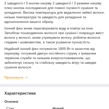
2 швидкості / 3 кнопки нагріву 2 швидкості / 3 режими нагріву
плюс кнопка охолодження для повної гнучкості сушіння та
укладання. Висока температура для видалення зайвої вологи,
низька температура та швидкість для укладання та
вдосконалення вашого образу.
Іонний фен може перетворювати воду в повітрі на іони.
Запобігає пошкодженню волосся при сушінні і покращує вміст
вологи у волоссі, може утримувати вологу, роблячи волосся
гладким і шовковистим, а також усуваючи пухнастість.
Надійний іонний фен потужністю 1800 Вт із захистом від
перегріву, потужний двигун постійного струму з тривалим
терміном служби та низьким енергоспоживанням, що
забезпечує сильну та стабільну швидкість вітру та швидке
сушіння волосся.
Приховати
Характеристики
Основні
Стан
Новий