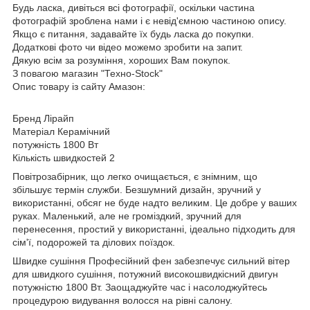
Будь ласка, дивіться всі фотографії, оскільки частина
фотографій зроблена нами і є невід'ємною частиною опису.
Якщо є питання, задавайте їх будь ласка до покупки.
Додаткові фото чи відео можемо зробити на запит.
Дякую всім за розуміння, хороших Вам покупок.
З повагою магазин "Техно-Stock"
Опис товару із сайту Амазон:
Бренд Лірайп
Матеріал Керамічний
потужність 1800 Вт
Кількість швидкостей 2
Повітрозабірник, що легко очищається, є знімним, що
збільшує термін служби. Безшумний дизайн, зручний у
використанні, обсяг не буде надто великим. Це добре у ваших
руках. Маленький, але не громіздкий, зручний для
перенесення, простий у використанні, ідеально підходить для
сім'ї, подорожей та ділових поїздок.
Швидке сушіння Професійний фен забезпечує сильний вітер
для швидкого сушіння, потужний високошвидкісний двигун
потужністю 1800 Вт. Заощаджуйте час і насолоджуйтесь
процедурою видування волосся на рівні салону.