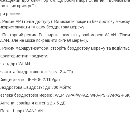
снащений дротовим портом, що робить порт Ethernet підсилювач
ротових пристроїв.
ри режими
. Режим AP (точка доступу): Ви можете покрити бездротову мережу,
икористовувати ту саму бездротову мережу.
. Повторний режим: Розширіть захист існуючої мережі WLAN. (Прим
LAN, але не може покращити сигнал мережі).
. Режим маршрутизатора: створіть бездротову мережу та поділітьс
арактеристики продукту:
стандарт WLAN
 частота бездротового зв'язку: 2,4 ГГц.
Специфікація: IEEE 802.11b/g/n
Бездротова швидкість: до 300 Мбіт/с
езпека бездротової мережі: WEP, WPA-/WPA2, WPA-PSK/WPA2-PSK
 Антена: зовнішня антена 2 x 5 дБі
 Порт: 1 порт WAN/LAN