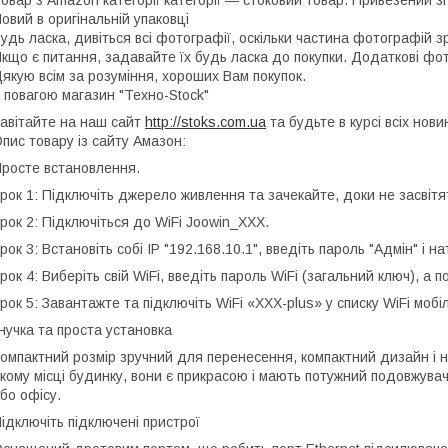
овар з Amazon категорії категорії — стоковий товар. Привезений зі
овий в оригінальній упаковці
удь ласка, дивіться всі фотографії, оскільки частина фотографій з
кщо є питання, задавайте їх будь ласка до покупки. Додаткові фо
якую всім за розуміння, хороших Вам покупок.
 повагою магазин "Техно-Stock"
авітайте на наш сайт
http://stoks.com.ua
та будьте в курсі всіх нови
пис товару із сайту Амазон:
росте встановлення.
рок 1: Підключіть джерело живлення та зачекайте, доки не засвітя
рок 2: Підключіться до WiFi Joowin_XXX.
рок 3: Встановіть собі IP "192.168.10.1", введіть пароль "Адмін" і на
рок 4: Виберіть свій WiFi, введіть пароль WiFi (загальний ключ), а 
рок 5: Завантажте та підключіть WiFi «XXX-plus» у списку WiFi моб
нучка та проста установка
омпактний розмір зручний для перенесення, компактний дизайн і н
кому місці будинку, вони є прикрасою і мають потужний подовжува
бо офісу.
ідключіть підключені пристрої