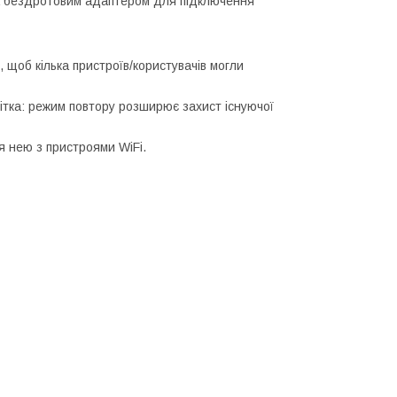
а бездротовим адаптером для підключення
 щоб кілька пристроїв/користувачів могли
ітка: режим повтору розширює захист існуючої
я нею з пристроями WiFi.