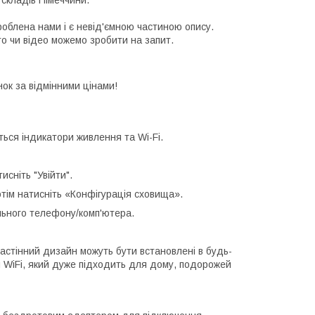
 складів Німеччини.
роблена нами і є невід'ємною частиною опису.
то чи відео можемо зробити на запит.
нок за відмінними цінами!
ться індикатори живлення та Wi-Fi.
тисніть "Увійти".
потім натисніть «Конфігурація сховища».
ільного телефону/комп'ютера.
астінний дизайн можуть бути встановлені в будь-
ч WiFi, який дуже підходить для дому, подорожей