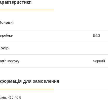
арактеристики
Основні
иробник
B&G
Колір
олір корпусу
Чорний
нформація для замовлення
іна:
415,40 ₴