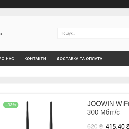
а
РО НАС
КОНТАКТИ
ДОСТАВКА ТА ОПЛАТА
JOOWIN WiFi
–33%
300 Мбіт/c
415,40 
620 ₴