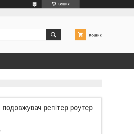
Кошик
Кошик
 подовжувач репітер роутер
₴