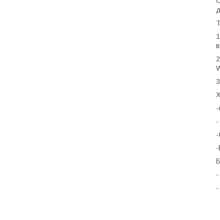
О
д
Т
1
в
2
W
3
Х
-
-
-
-
Б
-
-