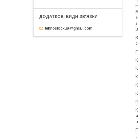
Т
Н
Б
Я
Д
tehnostockua@gmail.com
З
З
О
П
К
К
К
К
К
Г
К
я
а
П