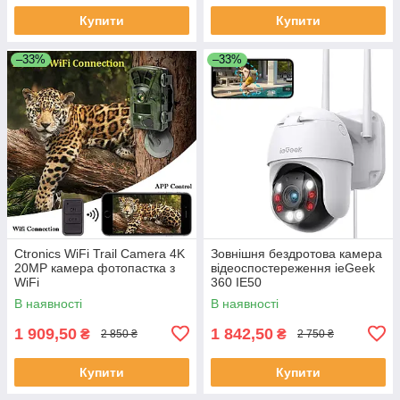
Купити
Купити
–33%
–33%
Ctronics WiFi Trail Camera 4K
Зовнішня бездротова камера
20MP камера фотопастка з
відеоспостереження ieGeek
WiFi
360 IE50
В наявності
В наявності
1 909,50
1 842,50
₴
₴
2 850 ₴
2 750 ₴
Купити
Купити