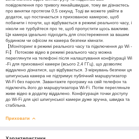
повідомлення про тривогу якнайшвидше, тому ви дізнаєтесь
про винятки протягом 0,5 секунд. Тоді ви можете увійти в
додаток, що постачається з прихованою камерою, щоб
побачити і почути, що відбувається в режимі реального часу, і
ніколи не турбуйтеся про те, щоб пропустити щось важливе.
Ця камера ідеально підходить для спостереження за вашим
будинком чи офісом як камера безпеки кімнати.
【Моніторинг в режимі реального часу та підключення до Wi -
Fi】 Потокове відео в режимі реального часу можна
переглянути на телефоні після налаштування конфігурації Wi
-Fi для прихованої камери (всього 2,4 ГГц), що дозволяє
віддалено дізнатися, що відбувається. З міркувань безпеки ця
шпигунська камера не підтримує публічний маршрутизатор
Wi-Fi без пароля. Завантажте програму на свій телефон та
підключіть його до маршрутизатора Wi-Fi. Потім перегляньте
живе відео в додатку віддалено. Конфігурація точки доступу
до Wi-Fi для цієї шпигунської камери дуже зручна, швидка та
стабільна.
Приховати
Характеристики