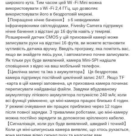
широкого кута. Тим часом цей Wi -Fi Mini можна
використовувати з Wi -Fi 2,4 ГГц, що дозволяє
використовувати його в бездротовій мережі.
【Покращене нічне бачення】 з 6 невидимими
інфрачервоними світлодіодами, Fivesky Camera підтримує
нічне бачення з відстані до 16 футів навіть у темряві.
Розширений датчик CMOS у цій прихованій камері може
записувати рухи на відстані 16 футів, ви можете встановити
чутливість датчика вручну. Введіть програму, яка помітить вас,
якщо ви знайдете якісь рухи, і автоматично почне записувати.
Як тільки рух буде виявлений, камера Mini-SPI надішле
сповіщення з відео на ваш мобільний телефон.
【Циклічна запис та їжа з акумулятора】 Ця бездротова
камера підтримує постійний циклічний запис 24/7. Якщо TF
-карта в цій камері заповнена, ця прихована камера починає
переписувати найдавніші файли. Завдяки вбудованому
акумулятору літієвого акумулятора потужністю 240 мАг, коли
всі функції увімкнено, ця міні-камера працює близько 4 годин.
У режимі очікування він працює приблизно через 12 годин
після повної зарядки. З тривалими роботами, цю міні-камеру
можна постійно зарядити за допомогою кріпленого кабелю.
【Сигналізація, коли рух буде виявлений, швидкий і точний】
Коли ця міні-шпигунська камера виявляє, що хтось рухається,
вона матиме відео сигнал руху та надсилає вам