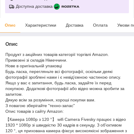
Доступна доставка
Опис
Характеристики
Доставка
Оплата
Умови п
Опис
Продукт з акційних товарів категорії торгівлі Amazon.
Привезені зі складів Німеччини.
Нове в оригінальній упаковці
Будь ласка, перегляньте всі фотографії, оскільки деякі
фотографії зроблені нами і є невід'ємною частиною опису.
Якщо у вас є запитання, будь ласка, задайте їх перед
покупкою. Додаткові фотографії або відео можна зробити за
запитом.
Дякую всім за розуміння, хороші покупки вам.
З повагою зберігайте "техно-запас"
Опис товарів з сайту Amazon:
【Камера 1080p з 120 °】 wifi Camera Fivesky працює з відео
1920 * 1080p зі швидкістю 30 кадрів в секунду. З об'єктивом
120 °, ця прихована камера фіксує високоякісні зображення з