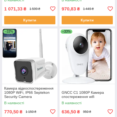
1 071,33
970,83
₴
₴
1 599 ₴
1 449 ₴
Купити
Купити
–33%
–33%
Камера відеоспостереження
1080P WiFi, IP66 Septekon
GNCC C1 1080P Камера
Security Camera
спостереження wifi
В наявності
В наявності
770,50
636,50
₴
₴
1 150 ₴
950 ₴