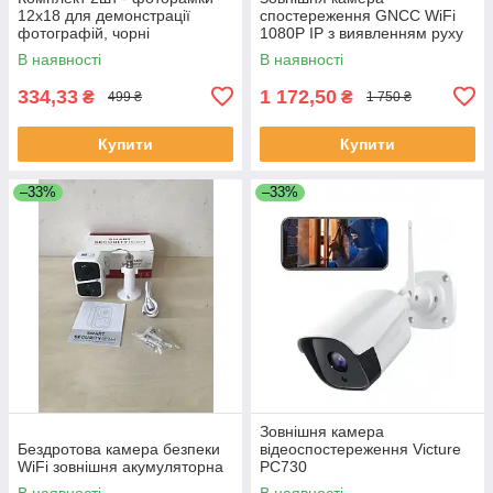
12x18 для демонстрації
спостереження GNCC WiFi
фотографій, чорні
1080P IP з виявленням руху
В наявності
В наявності
334,33
1 172,50
₴
₴
499 ₴
1 750 ₴
Купити
Купити
–33%
–33%
Зовнішня камера
Бездротова камера безпеки
відеоспостереження Victure
WiFi зовнішня акумуляторна
PC730
В наявності
В наявності