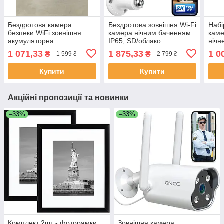
Бездротова камера
Бездротова зовнішня Wi-Fi
Набі
безпеки WiFi зовнішня
камера нічним баченням
каме
акумуляторна
IP65, SD/облако
нічн
1 071,33
1 875,33
1 0
₴
₴
1 599 ₴
2 799 ₴
Купити
Купити
Акційні пропозиції та новинки
–33%
–33%
Комплект 2шт - фоторамки
Зовнішня камера