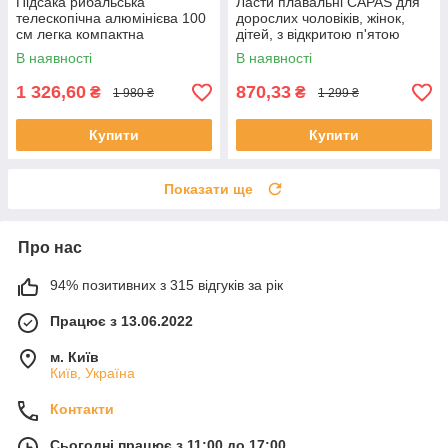
Підсака рибальська
Ласти плавальні CAPAS для
телескопічна алюмінієва 100
дорослих чоловіків, жінок,
см легка компактна
дітей, з відкритою п'ятою
В наявності
В наявності
1 326,60
870,33
₴
₴
1 980 ₴
1 299 ₴
Купити
Купити
Показати ще
Про нас
94% позитивних з 315 відгуків за рік
Працює з 13.06.2022
м. Київ
Київ, Україна
Контакти
Сьогодні працює з 11:00 до 17:00