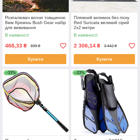
Розпалювач вогню товщиною
Пляжний килимок без піску
8мм Кремінь Bush Gear набір
Red Suricata великий сірий
для виживання
2х2 метри
В наявності
В наявності
468,33
2 306,14
₴
₴
699 ₴
3 442 ₴
Купити
Купити
–33%
–33%