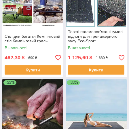
Товсті взаємопов'язані гумові
Стіл для багаття Кемпінговий
підлоги для тренажерного
стіл Кемпінговий гриль
залу Eco-Sport
В наявності
В наявності
462,30
1 125,60
₴
₴
690 ₴
1 680 ₴
Купити
Купити
–33%
–33%