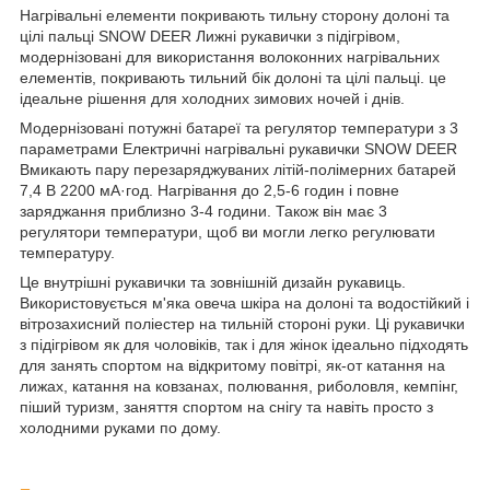
Нагрівальні елементи покривають тильну сторону долоні та
цілі пальці SNOW DEER Лижні рукавички з підігрівом,
модернізовані для використання волоконних нагрівальних
елементів, покривають тильний бік долоні та цілі пальці. це
ідеальне рішення для холодних зимових ночей і днів.
Модернізовані потужні батареї та регулятор температури з 3
параметрами Електричні нагрівальні рукавички SNOW DEER
Вмикають пару перезаряджуваних літій-полімерних батарей
7,4 В 2200 мА·год. Нагрівання до 2,5-6 годин і повне
заряджання приблизно 3-4 години. Також він має 3
регулятори температури, щоб ви могли легко регулювати
температуру.
Це внутрішні рукавички та зовнішній дизайн рукавиць.
Використовується м'яка овеча шкіра на долоні та водостійкий і
вітрозахисний поліестер на тильній стороні руки. Ці рукавички
з підігрівом як для чоловіків, так і для жінок ідеально підходять
для занять спортом на відкритому повітрі, як-от катання на
лижах, катання на ковзанах, полювання, риболовля, кемпінг,
піший туризм, заняття спортом на снігу та навіть просто з
холодними руками по дому.