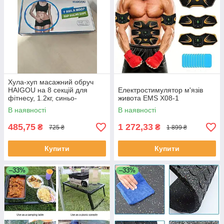
Хула-хуп масажний обруч
HAIGOU на 8 секцій для
Електростимулятор м'язів
фітнесу, 1.2кг, синьо-
живота EMS X08-1
фіолетовий
В наявності
В наявності
485,75
1 272,33
₴
₴
725 ₴
1 899 ₴
Купити
Купити
–33%
–33%