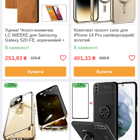
Уцінка! Чохол-книжечка
Комплект чохол+ скло для
LC.IMEEKE для Samsung
iPhone 14 Pro напівпрозорий/
Galaxy S20 FE, коричневий +
золотий
захисне скло
В наявності
В наявності
253,93
401,33
₴
₴
379 ₴
599 ₴
Купити
Купити
–33%
–33%