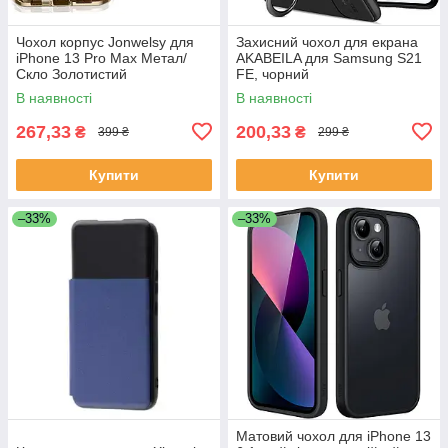
Чохол корпус Jonwelsy для
Захисний чохол для екрана
iPhone 13 Pro Max Метал/
AKABEILA для Samsung S21
Скло Золотистий
FE, чорний
В наявності
В наявності
267,33
200,33
₴
₴
399 ₴
299 ₴
Купити
Купити
–33%
–33%
Матовий чохол для iPhone 13