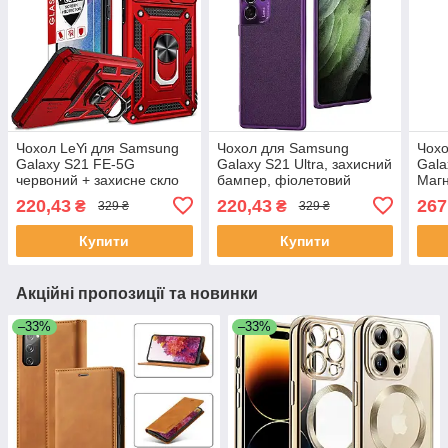
Чохол LeYi для Samsung
Чохол для Samsung
Чох
Galaxy S21 FE-5G
Galaxy S21 Ultra, захисний
Gala
червоний + захисне скло
бампер, фіолетовий
Магн
220,43
220,43
267
₴
₴
329 ₴
329 ₴
Купити
Купити
Акційні пропозиції та новинки
–33%
–33%