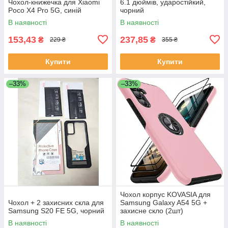
Чохол-книжечка для Xiaomi
6.1 дюймів, ударостійкий,
Poco X4 Pro 5G, синій
чорний
В наявності
В наявності
153,43
237,85
₴
₴
229 ₴
355 ₴
Купити
Купити
–33%
–33%
Чохол корпус KOVASIA для
Чохол + 2 захисних скла для
Samsung Galaxy A54 5G +
Samsung S20 FE 5G, чорний
захисне скло (2шт)
В наявності
В наявності