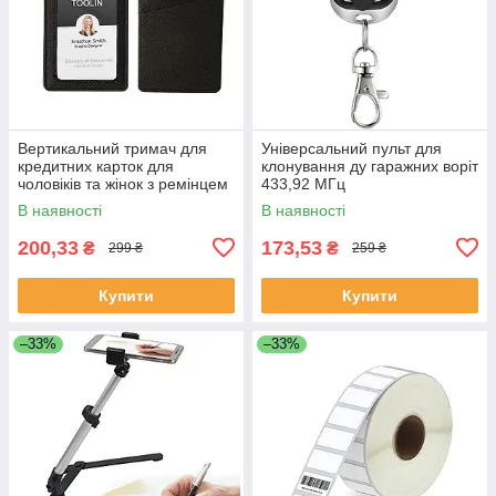
Вертикальний тримач для
Універсальний пульт для
кредитних карток для
клонування ду гаражних воріт
чоловіків та жінок з ремінцем
433,92 МГц
на шиї (чорний)
В наявності
В наявності
200,33
173,53
₴
₴
299 ₴
259 ₴
Купити
Купити
–33%
–33%