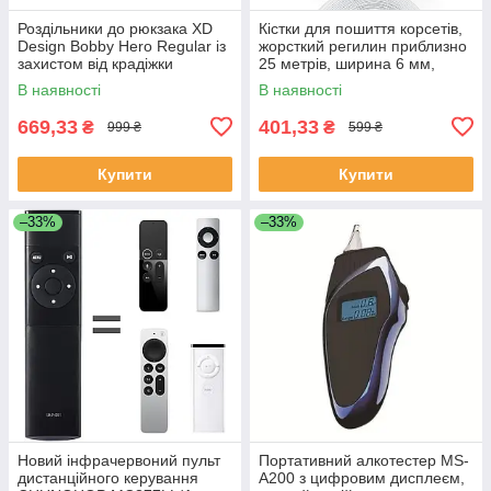
Роздільники до рюкзака XD
Кістки для пошиття корсетів,
Design Bobby Hero Regular із
жорсткий регилин приблизно
захистом від крадіжки
25 метрів, ширина 6 мм,
поліестер
В наявності
В наявності
669,33
401,33
₴
₴
999 ₴
599 ₴
Купити
Купити
–33%
–33%
Новий інфрачервоний пульт
Портативний алкотестер MS-
дистанційного керування
A200 з цифровим дисплеєм,