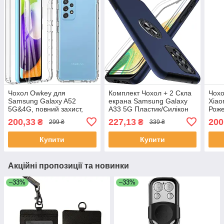
Чохол Owkey для
Комплект Чохол + 2 Скла
Чохо
Samsung Galaxy A52
екрана Samsung Galaxy
Xiao
5G&4G, повний захист,
A33 5G Пластик/Силікон
Рож
прозорий
Темно-синій з кільцем
200,33
227,13
200
₴
₴
299 ₴
339 ₴
Купити
Купити
Акційні пропозиції та новинки
–33%
–33%