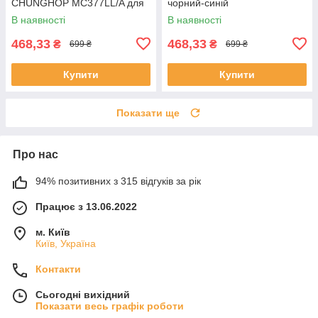
CHUNGHOP MC377LL/A для
чорний-синій
Apple 2/3 TV Box A1294
В наявності
В наявності
A1156, 2021 TV4 4K, 5th HD,
A1962
468,33
468,33
₴
₴
699 ₴
699 ₴
Купити
Купити
Показати ще
Про нас
94% позитивних з 315 відгуків за рік
Працює з 13.06.2022
м. Київ
Київ, Україна
Контакти
Сьогодні вихідний
Показати весь графік роботи