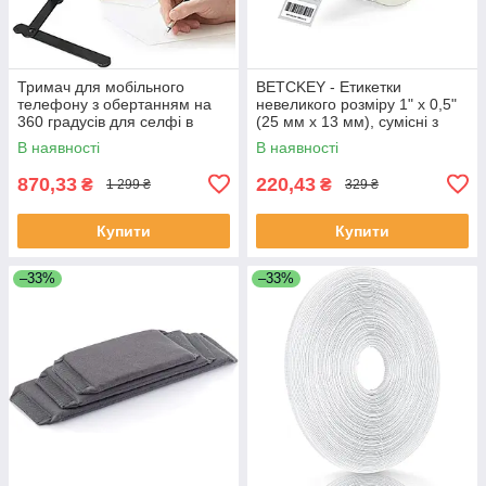
Тримач для мобільного
BETCKEY - Етикетки
телефону з обертанням на
невеликого розміру 1" x 0,5"
360 градусів для селфі в
(25 мм x 13 мм), сумісні з
прямому ефірі
принтером етикеток Zebra &
В наявності
В наявності
More
870,33
220,43
₴
₴
1 299 ₴
329 ₴
Купити
Купити
–33%
–33%