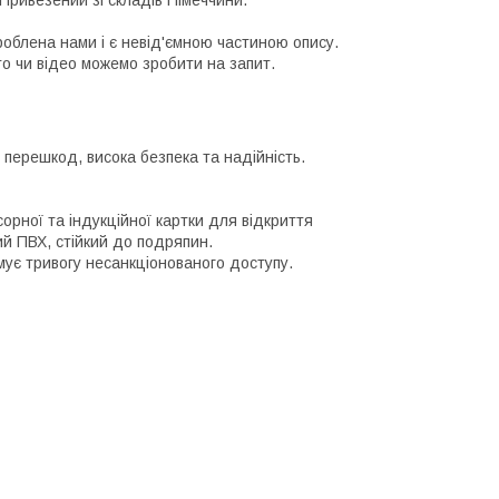
Привезений зі складів Німеччини.
роблена нами і є невід'ємною частиною опису.
то чи відео можемо зробити на запит.
перешкод, висока безпека та надійність.
рної та індукційної картки для відкриття
й ПВХ, стійкий до подряпин.
имує тривогу несанкціонованого доступу.