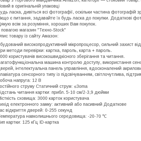
овар з торгового майданчика Amazon, категорії — стоковий товар. 
овий в оригінальній упаковці
удь ласка, дивіться всі фотографії, оскільки частина фотографій з
кщо є питання, задавайте їх будь ласка до покупки. Додаткові фо
якую всім за розуміння, хороших Вам покупок.
 повагою магазин "Техно-Stock"
пис товару із сайту Амазон:
будований високопродуктивний мікропроцесор, сильний захист від 
ри методи перевірки: картка, пароль, карта + пароль.
000 користувачів високошвидкісного зберігання та читання.
агатофункціональна машина контролю доступу, використання сенсо
верей, інтелектуальна панель управління, вдосконалений акрилови
лавіатура сенсорного типу із підсвічуванням, світлочутлива, підтр
обоча напруга: 12 В
остійного струму Статичний струм: ≤3oma
ідстань читання картки: прибл. 5-10 см/2-3,9 дюйми
істкість сховища: 3000 карток користувача
ихід електронного замку: активний або пасивний Додаткове
ас відкриття дверей: 0-255 секунд
емпература навколишнього середовища: -20-70 ℃
ип картки: 125 кГц ID-картка