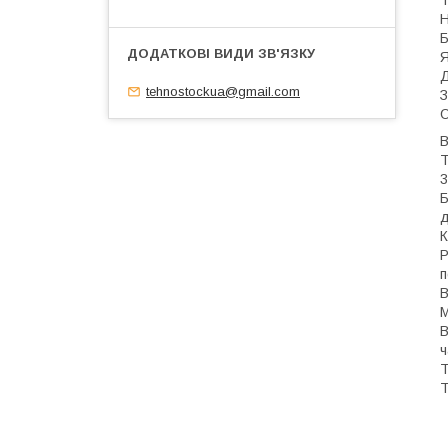
Т
Н
Б
Я
Д
tehnostockua@gmail.com
З
О
В
Т
3
Б
д
К
Р
п
В
М
В
ч
Т
Т