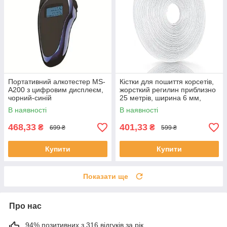
Портативний алкотестер MS-
Кістки для пошиття корсетів,
A200 з цифровим дисплеєм,
жорсткий регилин приблизно
чорний-синій
25 метрів, ширина 6 мм,
поліестер
В наявності
В наявності
468,33
401,33
₴
₴
699 ₴
599 ₴
Купити
Купити
Показати ще
Про нас
94% позитивних з 316 відгуків за рік