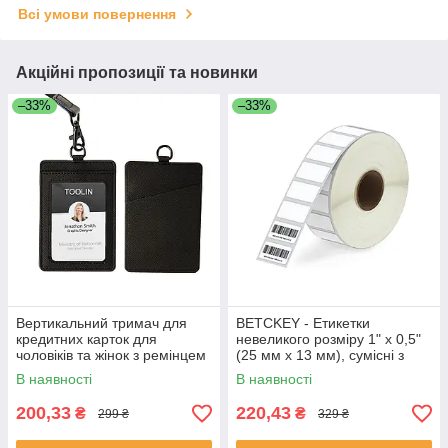
Всі умови повернення
Акційні пропозиції та новинки
–33%
–33%
Вертикальний тримач для
BETCKEY - Етикетки
кредитних карток для
невеликого розміру 1" x 0,5"
чоловіків та жінок з ремінцем
(25 мм x 13 мм), сумісні з
на шиї (чорний)
принтером етикеток Zebra &
В наявності
В наявності
More
200,33
220,43
₴
₴
299 ₴
329 ₴