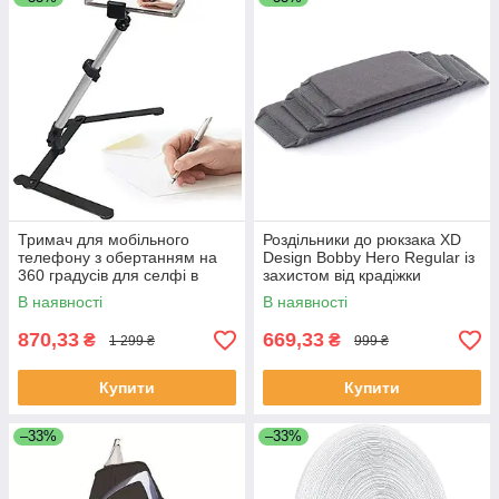
Тримач для мобільного
Роздільники до рюкзака XD
телефону з обертанням на
Design Bobby Hero Regular із
360 градусів для селфі в
захистом від крадіжки
прямому ефірі
В наявності
В наявності
870,33
669,33
₴
₴
1 299 ₴
999 ₴
Купити
Купити
–33%
–33%