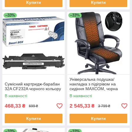
Купити
Купити
–33%
–33%
Універсальна подушка/
Сумісний картридж-барабан
накладка з підігрівом на
32A CF232A чорного кольору
сидіння MAXCOM, чорна
В наявності
В наявності
468,33
2 545,33
₴
₴
699 ₴
3 799 ₴
Купити
Купити
–33%
–33%