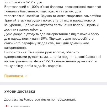
зростом ноги 6-12 ярдів.
Виготовлений зі 100% м'якої бавовни, високоякісної махрової
тканини з бавовняною підкладкою та гумкою для
телескопічної застібки. Зручно та легко впоратися самостійно.
Тримайте віск на руках і ногах у теплі після парафінового
занурення, щоб максимізувати поглинання вологи шкірою й
досягти гарного ефекту.
Дуже добре підходить для використання з підігрівачем воску
для парафінових ванн SPA. Підходить для професійного
салонного парафіну як для спа, так і для домашнього
використання.
Використання: Змащуйте руки воском, оберніть
одноразовими рукавичками, а потім надягніть наші бавовняні
воскові рукавички. Через 12-18 хвилин зніміть рукавички та
тонку плівку, потім видаліть парафін.
Приховати
Умови доставки
Доставка здійснюється тільки по передоплаті.
Нова Пошта