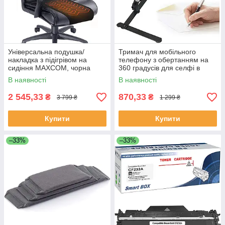
Універсальна подушка/
Тримач для мобільного
накладка з підігрівом на
телефону з обертанням на
сидіння MAXCOM, чорна
360 градусів для селфі в
прямому ефірі
В наявності
В наявності
2 545,33
870,33
₴
₴
3 799 ₴
1 299 ₴
Купити
Купити
–33%
–33%