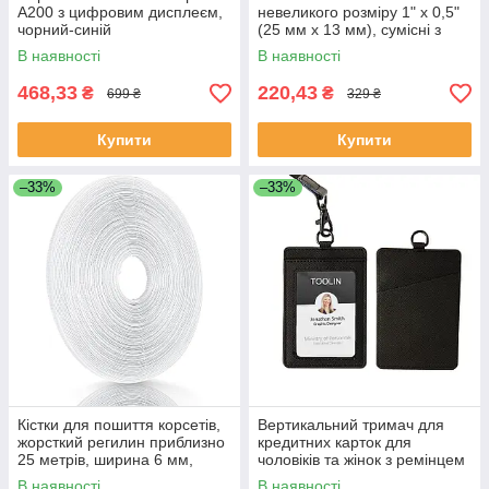
A200 з цифровим дисплеєм,
невеликого розміру 1" x 0,5"
чорний-синій
(25 мм x 13 мм), сумісні з
принтером етикеток Zebra &
В наявності
В наявності
More
468,33
220,43
₴
₴
699 ₴
329 ₴
Купити
Купити
–33%
–33%
Кістки для пошиття корсетів,
Вертикальний тримач для
жорсткий регилин приблизно
кредитних карток для
25 метрів, ширина 6 мм,
чоловіків та жінок з ремінцем
поліестер
на шиї (чорний)
В наявності
В наявності