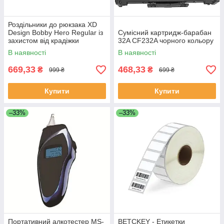
Роздільники до рюкзака XD
Design Bobby Hero Regular із
Сумісний картридж-барабан
захистом від крадіжки
32A CF232A чорного кольору
В наявності
В наявності
669,33
468,33
₴
₴
999 ₴
699 ₴
Купити
Купити
–33%
–33%
Портативний алкотестер MS-
BETCKEY - Етикетки