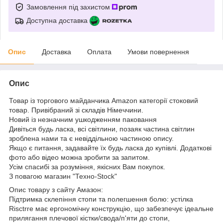
Замовлення під захистом
Доступна доставка
Опис
Доставка
Оплата
Умови повернення
Опис
Товар із торгового майданчика Amazon категорії стоковий
товар. Привібраний зі складів Німеччини.
Новий із незначним ушкодженням паковання
Дивіться будь ласка, всі світлини, позаяк частина світлин
зроблена нами та є невіддільною частиною опису.
Якщо є питання, задавайте їх будь ласка до купівлі. Додаткові
фото або відео можна зробити за запитом.
Усім спасибі за розуміння, якісних Вам покупок.
З повагою магазин "Техно-Stock"
Опис товару з сайту Амазон:
Підтримка склепіння стопи та полегшення болю: устілка
Risctrre має ергономічну конструкцію, що забезпечує ідеальне
прилягання плечової кістки/свода/п'яти до стопи,