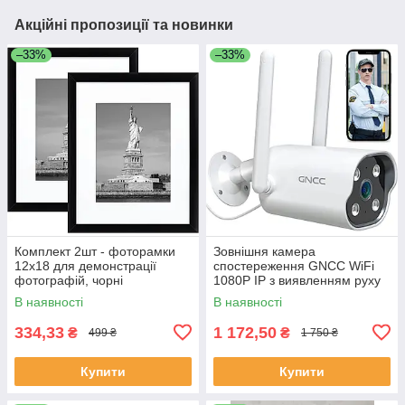
Акційні пропозиції та новинки
–33%
–33%
Комплект 2шт - фоторамки
Зовнішня камера
12x18 для демонстрації
спостереження GNCC WiFi
фотографій, чорні
1080P IP з виявленням руху
В наявності
В наявності
334,33
1 172,50
₴
₴
499 ₴
1 750 ₴
Купити
Купити