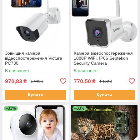
Зовнішня камера
Камера відеоспостереження
відеоспостереження Victure
1080P WiFi, IP66 Septekon
PC730
Security Camera
В наявності
В наявності
970,83
770,50
₴
₴
1 449 ₴
1 150 ₴
Купити
Купити
–33%
–33%