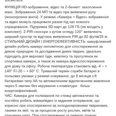
ФУНКЦІЯ HD-зображення, відео та 2-бенкет: захоплення
макс. Зображення 24 МП та відео при виявленні руху
(монохромне вночі). У режимі «Камера + Відео» зображення
та відео можуть працювати разом під час кожного
спрацювання. Підтримка SD-карт до 128 ГБ (не входить у
комплект). 2-PIR-сенсори з кутом огляду 120° виявляють
ширший простір та відстань виявлення PIR до 82 футів/25 м.
СТИЛЬНИЙ ДИЗАЙН І ЕНЕРГОЕФЕКТИВНІСТЬ: камуфляжний
дизайн робить камеру непомітною для спостереження за
дикою природою та дослідження диких тварин; ідеально
підходить для верхової їзди, кемпінгу та прогулянок як
спортивна камера, а також як камера відеоспостереження
для дому та офісу. Робоча температура становить від -4 ~ +
140° F/-20 ~ + 60° C. Тривалий термін служби батареї в
польових умовах у режимі очікування, до 8 місяців з 8
батареями типу АА та автоматичним відключенням живлення
через 5 хвилин без керування з клавіатури . більш
енергоефективний.
ЧАС: Камера для полювання по стежці автоматично та
постійно робить знімки/відео із заданим інтервалом, що
корисно при спостереженні за холоднокровними тваринами,
такими як змії, та за процесом росту рослин, квітів та
пташиних гнізд. При спостереженні за певною точкою,