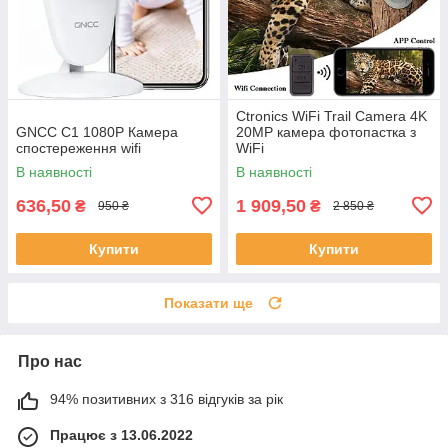
Ctronics WiFi Trail Camera 4K
GNCC C1 1080P Камера
20MP камера фотопастка з
спостереження wifi
WiFi
В наявності
В наявності
636,50
1 909,50
₴
₴
950 ₴
2 850 ₴
Купити
Купити
Показати ще
Про нас
94% позитивних з 316 відгуків за рік
Працює з 13.06.2022