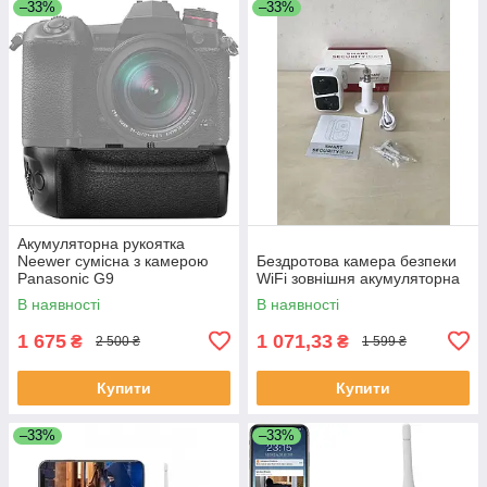
–33%
–33%
Акумуляторна рукоятка
Neewer сумісна з камерою
Бездротова камера безпеки
Panasonic G9
WiFi зовнішня акумуляторна
В наявності
В наявності
1 675
1 071,33
₴
₴
2 500 ₴
1 599 ₴
Купити
Купити
–33%
–33%