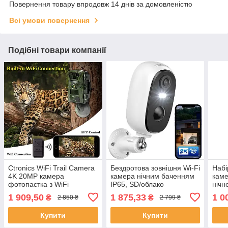
Повернення товару впродовж 14 днів за домовленістю
Всі умови повернення
Подібні товари компанії
Ctronics WiFi Trail Camera
Бездротова зовнішня Wi-Fi
Набі
4K 20MP камера
камера нічним баченням
каме
фотопастка з WiFi
IP65, SD/облако
нічн
1 909,50
1 875,33
1 0
₴
₴
2 850 ₴
2 799 ₴
Купити
Купити