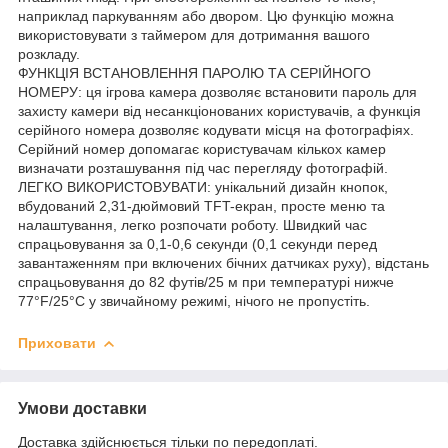
наприклад паркуванням або двором. Цю функцію можна
використовувати з таймером для дотримання вашого
розкладу.
ФУНКЦІЯ ВСТАНОВЛЕННЯ ПАРОЛЮ ТА СЕРІЙНОГО
НОМЕРУ: ця ігрова камера дозволяє встановити пароль для
захисту камери від несанкціонованих користувачів, а функція
серійного номера дозволяє кодувати місця на фотографіях.
Серійний номер допомагає користувачам кількох камер
визначати розташування під час перегляду фотографій.
ЛЕГКО ВИКОРИСТОВУВАТИ: унікальний дизайн кнопок,
вбудований 2,31-дюймовий TFT-екран, просте меню та
налаштування, легко розпочати роботу. Швидкий час
спрацьовування за 0,1-0,6 секунди (0,1 секунди перед
завантаженням при включених бічних датчиках руху), відстань
спрацьовування до 82 футів/25 м при температурі нижче
77°F/25°C у звичайному режимі, нічого не пропустіть.
Приховати
Умови доставки
Доставка здійснюється тільки по передоплаті.