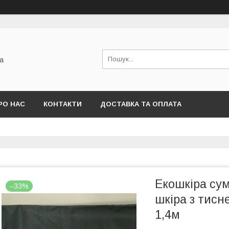
а
РО НАС
КОНТАКТИ
ДОСТАВКА ТА ОПЛАТА
Екошкіра су
–33%
шкіра з тисн
1,4м