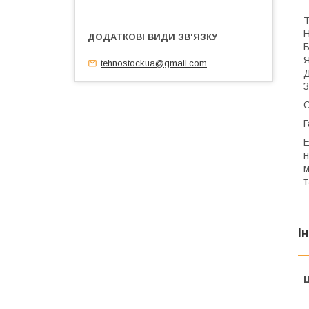
Т
Н
Б
Я
tehnostockua@gmail.com
Д
З
О
Г
Е
н
м
т
І
Ц