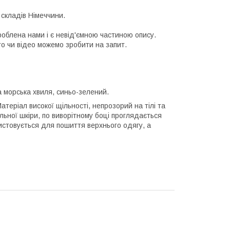
 складів Німеччини.
роблена нами і є невід'ємною частиною опису.
то чи відео можемо зробити на запит.
а морська хвиля, синьо-зелений.
еріал високої щільності, непрозорий на тілі та
альної шкіри, по виворітному боці проглядається
истовується для пошиття верхнього одягу, а