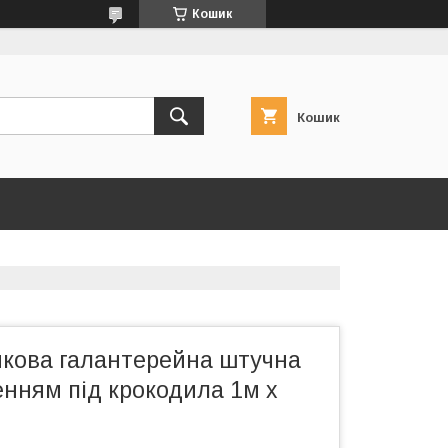
Кошик
Кошик
мкова галантерейна штучна
енням під крокодила 1м х