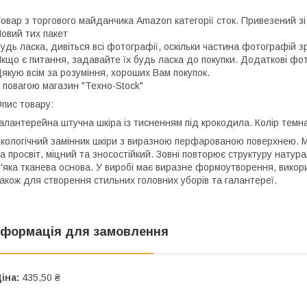
овар з торгового майданчика Amazon категорії сток. Привезений зі
овий тих пакет
удь ласка, дивіться всі фотографії, оскільки частина фотографій з
кщо є питання, задавайте їх будь ласка до покупки. Додаткові фо
якую всім за розуміння, хороших Вам покупок.
 повагою магазин "Техно-Stock"
пис товару:
алантерейна штучна шкіра із тисненням під крокодила. Колір темн
кологічний замінник шкіри з виразною перфарованою поверхнею. Мат
а просвіт, міцний та зносостійкий. Зовні повторює структуру натур
'яка тканева основа. У виробі має виразне формоутворення, викор
акож для створення стильних головних уборів та галантереї.
нформація для замовлення
іна:
435,50 ₴