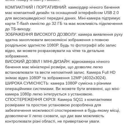
КОМПАКТНИЙ І ПОРТАТИВНИЙ: камкордер нічного бачення
має компактний дизайн та оснащений інтерфейсом USB 2.0
для високошвидкісної передачі даних. Міні-камера підтримує
карти T-flash ємністю до 32 ГБ та має можливість підключення
до ТБ-виходу.
ЗОБРАЖЕННЯ ВИСОКОГО ДОЗВОЛУ: камера виявлення руху
здатна захоплювати високоякісні зображення з повною
роздільною здатністю 1080P. Будь то фотографії або запис
відео, ви можете розраховувати на чітке та детальне
зображення.
ВИСОКИЙ ДОЗВІЛ І МІНІ-ДИЗАЙН: відеокамера нічного
бачення має мініатюрні розміри, що дозволяє легко
встановлювати та вести непомітний запис. Камера Full HD
знімає відео 1080P та зображення 12MP (4032x3024).
ШИРОКА СУМІСНІСТЬ: камера 1080P сумісна з різними
операційними системами. Ви можете бути впевнені, що міні-
камера 1080p легко інтегрується з установкою.
СПОСТЕРЕЖЕННЯ СКРІЗІ: Камера SQ11 з компактними
розмірами та простою установкою розроблена для
забезпечення можливості спостереження в будь-якому місці,
дозволяючи її легко сховати, що дає вам можливість
контролювати різні області, не привертаючи уваги.