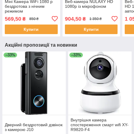
Міні Камера WiFi 1080 p
Веб-камера NULAXY HD
Веб-
бездротова з нічним
1080p із мікрофоном
HD 1
режимом
авто
569,50
904,50
1 0
₴
₴
850 ₴
1 350 ₴
Купити
Купити
Акційні пропозиції та новинки
–33%
–33%
Внутрішня камера
Дверний бездротовий дзвінок
спостереження смарт wifi XY-
з камерою J10
R9820-F4