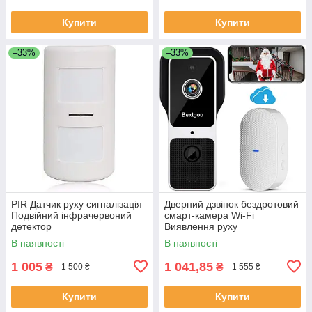
Купити
Купити
–33%
–33%
PIR Датчик руху сигналізація
Дверний дзвінок бездротовий
Подвійний інфрачервоний
смарт-камера Wi-Fi
детектор
Виявлення руху
В наявності
В наявності
1 005
1 041,85
₴
₴
1 500 ₴
1 555 ₴
Купити
Купити