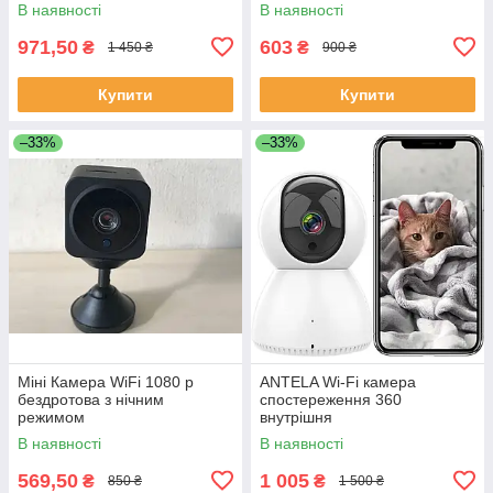
В наявності
В наявності
971,50
603
₴
₴
1 450 ₴
900 ₴
Купити
Купити
–33%
–33%
Міні Камера WiFi 1080 p
ANTELA Wi-Fi камера
бездротова з нічним
спостереження 360
режимом
внутрішня
В наявності
В наявності
569,50
1 005
₴
₴
850 ₴
1 500 ₴