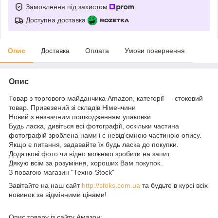
Замовлення під захистом
Доступна доставка
Опис
Доставка
Оплата
Умови повернення
Опис
Товар з торгового майданчика Amazon, категорії — стоковий
товар. Привезений зі складів Німеччини
Новий з незначним пошкодженням упаковки
Будь ласка, дивіться всі фотографії, оскільки частина
фотографій зроблена нами і є невід'ємною частиною опису.
Якщо є питання, задавайте їх будь ласка до покупки.
Додаткові фото чи відео можемо зробити на запит.
Дякую всім за розуміння, хороших Вам покупок.
З повагою магазин "Техно-Stock"
Завітайте на наш сайт
http://stoks.com.ua
та будьте в курсі всіх
новинок за відмінними цінами!
Опис товару із сайту Амазон: