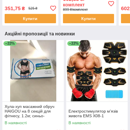
комплект
351,75
602
₴
525 ₴
899 ₴/комплект
Купити
Купити
Акційні пропозиції та новинки
–33%
–33%
Хула-хуп масажний обруч
HAIGOU на 8 секцій для
Електростимулятор м'язів
фітнесу, 1.2кг, синьо-
живота EMS X08-1
фіолетовий
В наявності
В наявності