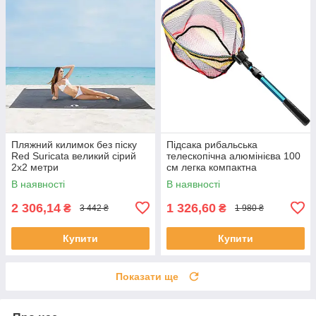
Пляжний килимок без піску
Підсака рибальська
Red Suricata великий сірий
телескопічна алюмінієва 100
2х2 метри
см легка компактна
В наявності
В наявності
2 306,14
1 326,60
₴
₴
3 442 ₴
1 980 ₴
Купити
Купити
Показати ще