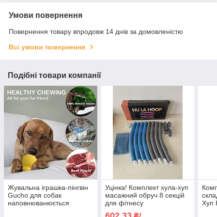
Умови повернення
Повернення товару впродовж 14 днів за домовленістю
Всі умови повернення
Подібні товари компанії
Жувальна іграшка-пінгвін
Уцінка! Комплект хула-хуп
Комп
Gucho для собак
масажний обруч 8 секцій
скла
наповнюванюється
для фітнесу
Хуп 
заморожується
двок
602,33
₴/