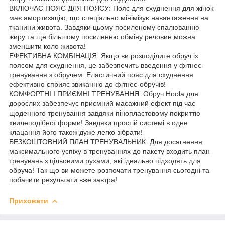
ВКЛЮЧАЄ ПОЯС ДЛЯ ПОЯСУ: Пояс для схуднення для жінок
має амортизацію, що спеціально мінімізує навантаження на
тканини живота. Завдяки цьому посиленому спалюванню
жиру та ще більшому посиленню обміну речовин можна
зменшити коло живота!
ЕФЕКТИВНА КОМБІНАЦІЯ: Якщо ви розподілите обруч із
поясом для схуднення, це забезпечить введення у фітнес-
тренування з обручем. Еластичний пояс для схуднення
ефективно сприяє звиканню до фітнес-обручів!
КОМФОРТНІ І ПРИЄМНІ ТРЕНУВАННЯ: Обруч Hoola для
дорослих забезпечує приємний масажний ефект під час
щоденного тренування завдяки пінопластовому покриттю
хвилеподібної форми! Завдяки простій системі в одне
клацання його також дуже легко зібрати!
БЕЗКОШТОВНИЙ ПЛАН ТРЕНУВАЛЬНИК: Для досягнення
максимального успіху в тренуваннях до пакету входить план
тренувань з цільовими рухами, які ідеально підходять для
обруча! Так що ви можете розпочати тренування сьогодні та
побачити результати вже завтра!
Приховати