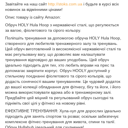
Завітайте на наш сайт
http://stoks.com.ua
і будьте в курсі всіх
новинок за відмінними цінами!
Опис товару із сайту Amazon:
Обруч HOLY Hula Hoop з нержавіючої сталі, що регулюється
за вагою, фіолетового та сірого кольору.
Поліпшіть тренування за допомогою обруча HOLY Hula Hoop,
створеного для любителів тренажерного залу та тренувань.
Цей обруч виготовлений із високоякісної нержавіючої сталі та
має регульовану вагу, що дозволяє вам налаштувати
тренування відповідно до ваших уподобань. Цей обруч
ідеально підходить для тих, хто любить вправи на прес та
допомагає закріпити корпус. Обруч HOOLY доступний у
стильному поєднанні фіолетового та сірого кольорів, що
додасть сонячності вашим тренуванням. Це чудовий додаток
до вашої колекції обладнання для фітнесу, бігу та йоги, і його
можна використовувати вдома або в тренажерному залі.
Придбайте цей міцний та регульований обруч сьогодні та
підніміть свої цілі у фітнесі на новому рівні.
ЕФЕКТИВНЕ ТРЕНУВАННЯ: Хула-хуп для дорослих ідеально
підходить для занять спортом та розваг, оскільки забезпечує
комплексне фітнес-тренування для живота, спини та талії.
Обруч Hullahub ідеальний для схуднення!