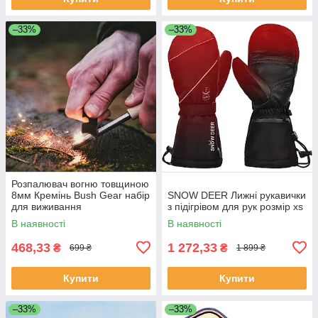
–33%
–33%
Розпалювач вогню товщиною
8мм Кремінь Bush Gear набір
SNOW DEER Лижні рукавички
для виживання
з підігрівом для рук розмір xs
В наявності
В наявності
468,33
1 272,33
₴
₴
699 ₴
1 899 ₴
Купити
Купити
–33%
–33%