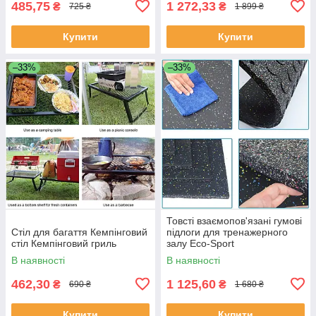
485,75
1 272,33
₴
₴
725 ₴
1 899 ₴
Купити
Купити
–33%
–33%
Товсті взаємопов'язані гумові
Стіл для багаття Кемпінговий
підлоги для тренажерного
стіл Кемпінговий гриль
залу Eco-Sport
В наявності
В наявності
462,30
1 125,60
₴
₴
690 ₴
1 680 ₴
Купити
Купити