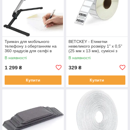
Тримач для мобільного
BETCKEY - Етикетки
телефону з обертанням на
невеликого розміру 1" x 0,5"
360 градусів для селфі в
(25 мм x 13 мм), сумісні з
прямому ефірі
принтером етикеток Zebra &
В наявності
В наявності
More
1 299
329
₴
₴
Купити
Купити