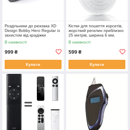
Роздільники до рюкзака XD
Кістки для пошиття корсетів,
Design Bobby Hero Regular із
жорсткий регилин приблизно
захистом від крадіжки
25 метрів, ширина 6 мм,
поліестер
В наявності
В наявності
999
599
₴
₴
Купити
Купити