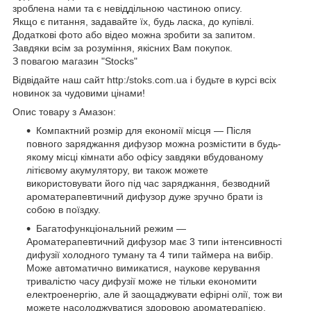
зроблена нами та є невіддільною частиною опису.
Якщо є питання, задавайте їх, будь ласка, до купівлі.
Додаткові фото або відео можна зробити за запитом.
Завдяки всім за розуміння, якісних Вам покупок.
З повагою магазин "Stocks"
Відвідайте наш сайт http:/stoks.com.ua і будьте в курсі всіх
новинок за чудовими цінами!
Опис товару з Амазон:
Компактний розмір для економії місця — Після
повного заряджання дифузор можна розмістити в будь-
якому місці кімнати або офісу завдяки вбудованому
літієвому акумулятору, ви також можете
використовувати його під час заряджання, безводний
ароматерапевтичний дифузор дуже зручно брати із
собою в поїздку.
Багатофункціональний режим —
Ароматерапевтичний дифузор має 3 типи інтенсивності
дифузії холодного туману та 4 типи таймера на вибір.
Може автоматично вимикатися, наукове керування
тривалістю часу дифузії може не тільки економити
електроенергію, але й заощаджувати ефірні олії, тож ви
можете насолоджуватися здоровою ароматерапією.