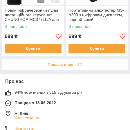
Новий інфрачервоний пульт
Портативний алкотестер MS-
дистанційного керування
A200 з цифровим дисплеєм,
CHUNGHOP MC377LL/A для
чорний-синій
Apple 2/3 TV Box A1294
В наявності
В наявності
A1156, 2021 TV4 4K, 5th HD,
A1962
699
699
₴
₴
Купити
Купити
Показати ще
Про нас
94% позитивних з 315 відгуків за рік
Працює з 13.06.2022
м. Київ
Київ, Україна
Контакти