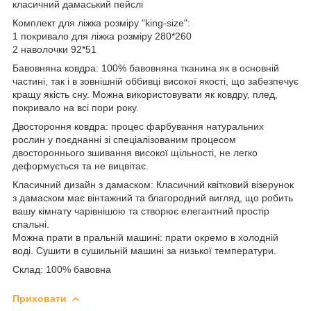
класичний дамаський пейслі
Комплект для ліжка розміру "king-size":
1 покривало для ліжка розміру 280*260
2 наволочки 92*51
Бавовняна ковдра: 100% бавовняна тканина як в основній
частині, так і в зовнішній оббивці високої якості, що забезпечує
кращу якість сну. Можна використовувати як ковдру, плед,
покривало на всі пори року.
Двостороння ковдра: процес фарбування натуральних
рослин у поєднанні зі спеціалізованим процесом
двостороннього зшивання високої щільності, не легко
деформується та не вицвітає.
Класичний дизайн з дамаском: Класичний квітковий візерунок
з дамаском має вінтажний та благородний вигляд, що робить
вашу кімнату чарівнішою та створює елегантний простір
спальні.
Можна прати в пральній машині: прати окремо в холодній
воді. Сушити в сушильній машині за низької температури.
Склад: 100% бавовна
Приховати