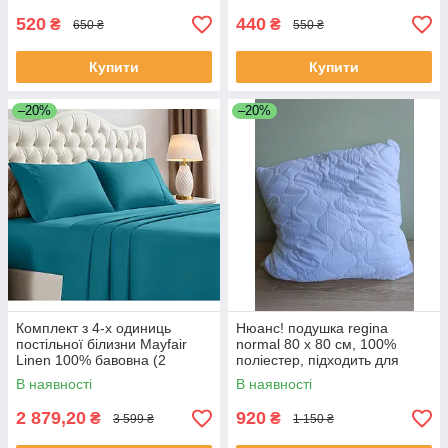
520
440
₴
₴
650 ₴
550 ₴
Купити
Купити
–20%
–20%
Комплект з 4-х одиниць
Нюанс! подушка regina
постільної білизни Mayfair
normal 80 x 80 см, 100%
Linen 100% бавовна (2
поліестер, підходить для
простирадла + 2 наволочки)
алергіків
В наявності
В наявності
2 879,20
920
₴
₴
3 599 ₴
1 150 ₴