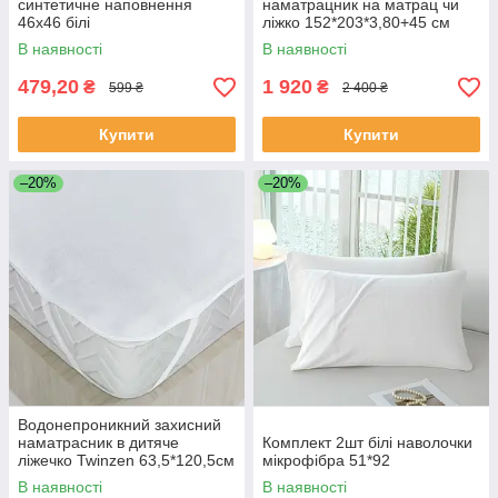
синтетичне наповнення
наматрацник на матрац чи
46х46 білі
ліжко 152*203*3,80+45 см
В наявності
В наявності
479,20
1 920
₴
₴
599 ₴
2 400 ₴
Купити
Купити
–20%
–20%
Водонепроникний захисний
наматрасник в дитяче
Комплект 2шт білі наволочки
ліжечко Twinzen 63,5*120,5см
мікрофібра 51*92
В наявності
В наявності