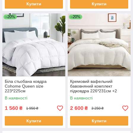
Купити
Купити
–20%
–20%
Біла стьобана ковдра
Кремовий вафельний
Cohome Queen size
бавовняний комплект
223*225см
підковдра 226*231см +2
наволочки 50*65см Madeluo
В наявності
В наявності
1 560
2 600
₴
₴
1 950 ₴
3 250 ₴
Купити
Купити