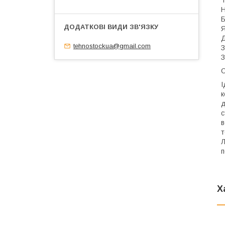
Т
Н
Б
Я
Д
tehnostockua@gmail.com
З
З
О
І
к
д
с
в
т
Л
п
Х