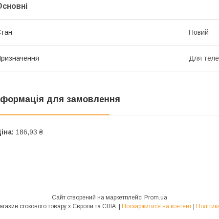
Основні
Стан
Новий
ризначення
Для теле
нформація для замовлення
іна:
186,93 ₴
Сайт створений на маркетплейсі
Prom.ua
STOKS Інтернет магазин стокового товару з Європи та США. |
Поскаржитися на контент
|
Політик