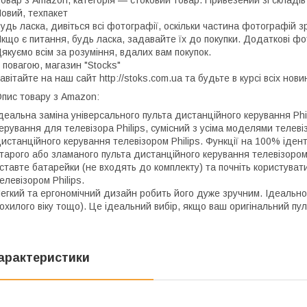
овар з Amazon, категорія — стоковий товар. Привезений зі складів
овий, техпакет
удь ласка, дивіться всі фотографії, оскільки частина фотографій з
кщо є питання, будь ласка, задавайте їх до покупки. Додаткові фо
якуємо всім за розуміння, вдалих вам покупок.
 повагою, магазин "Stocks"
авітайте на наш сайт http://stoks.com.ua та будьте в курсі всіх нов
пис товару з Amazon:
деальна заміна універсального пульта дистанційного керування Phi
ерування для телевізора Philips, сумісний з усіма моделями телеві
истанційного керування телевізором Philips. Функції на 100% іден
тарого або зламаного пульта дистанційного керування телевізором 
ставте батарейки (не входять до комплекту) та почніть користува
елевізором Philips.
егкий та ергономічний дизайн робить його дуже зручним. Ідеально
охилого віку тощо). Це ідеальний вибір, якщо ваш оригінальний пу
арактеристики