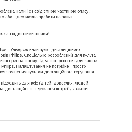
 Німеччини.
роблена нами і є невід'ємною частиною опису.
то або відео можна зробити на запит.
инок за відмінними цінами!
lips - Універсальний пульт дистанційного
зорів Philips. Спеціально розроблений для пульта
тичні оригінальному. Ідеальне рішення для заміни
Philips. Налаштування не потрібне - просто
тися заміненим пультом дистанційного керування
 підходить для всіх (дітей, дорослих, людей
льт дистанційного керування потребує заміни.