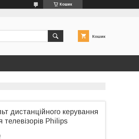
Кошик
Кошик
льт дистанційного керування
 телевізорів Philips
₴