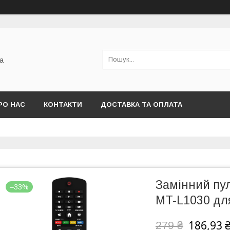
а
РО НАС
КОНТАКТИ
ДОСТАВКА ТА ОПЛАТА
Замінний пу
–33%
MT-L1030 для
186,93 
279 ₴