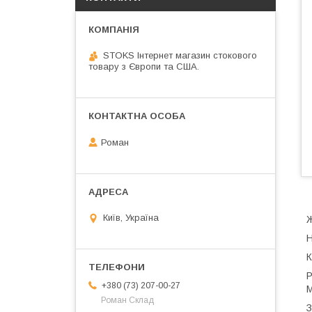
STOKS Інтернет магазин стокового
товару з Європи та США.
Роман
Київ, Україна
Ж
Н
К
Р
+380 (73) 207-00-27
М
Роман Склад
З