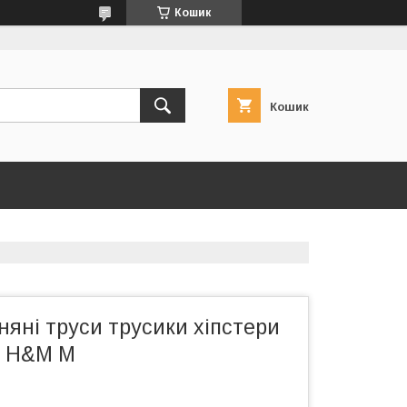
Кошик
Кошик
няні труси трусики хіпстери
м H&M M