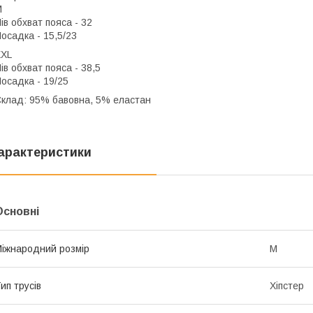
M
ів обхват пояса - 32
осадка - 15,5/23
XXL
ів обхват пояса - 38,5
осадка - 19/25
клад: 95% бавовна, 5% еластан
арактеристики
Основні
іжнародний розмір
M
ип трусів
Хіпстер