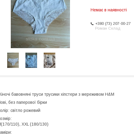
Немає в наявності
+380 (73) 207-00-27
Роман Склад
іночі бавовняні труси трусики хіпстери з мереживом H&M
ові, без паперової бірки
олір: світло рожевий
озмір:
(170/110), XXL (180/130)
аміри: