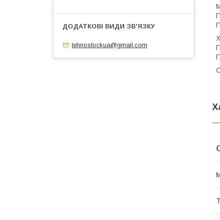
П
П
tehnostockua@gmail.com
П
П
С
Х
М
Т