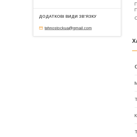
П
П
С
tehnostockua@gmail.com
Х
М
Т
К
Т