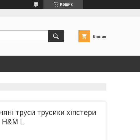
Кошик
Кошик
няні труси трусики хіпстери
 H&M L