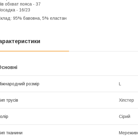
ів обхват пояса - 37
осадка - 16/23
клад: 95% бавовна, 5% еластан
арактеристики
Основні
іжнародний розмір
L
ип трусів
Хіпстер
олір
Сірий
ип тканини
Мережив