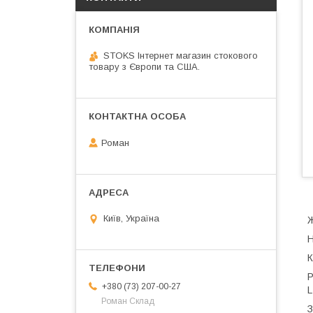
STOKS Інтернет магазин стокового
товару з Європи та США.
Роман
Київ, Україна
Ж
Н
К
Р
+380 (73) 207-00-27
L
Роман Склад
З