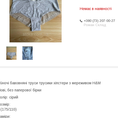
Немає в наявності
+380 (73) 207-00-27
Роман Склад
іночі бавовняні труси трусики хіпстери з мереживом H&M
ові, без паперової бірки
олір: сірий
озмір:
 (175/110)
аміри: