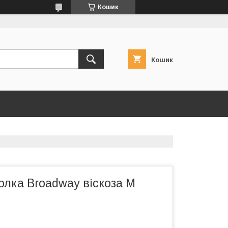
Кошик
Кошик
олка Broadway віскоза M