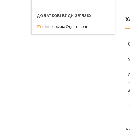
в
Х
tehnostockua@gmail.com
М
В
Т