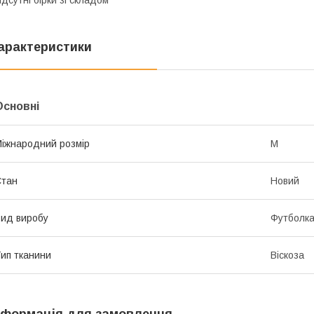
ідсутні бірки зі складом
арактеристики
Основні
іжнародний розмір
M
Стан
Новий
ид виробу
Футболк
ип тканини
Віскоза