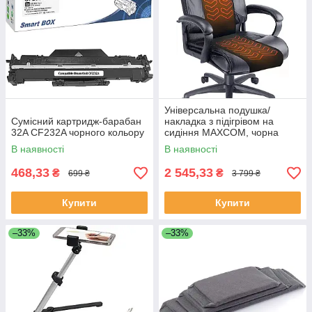
Універсальна подушка/
Сумісний картридж-барабан
накладка з підігрівом на
32A CF232A чорного кольору
сидіння MAXCOM, чорна
В наявності
В наявності
468,33
2 545,33
₴
₴
699 ₴
3 799 ₴
Купити
Купити
–33%
–33%