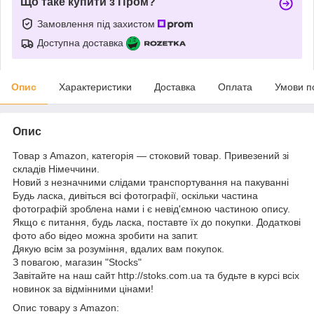
Що таке купити з Пром?
Замовлення під захистом
Доступна доставка
Опис
Характеристики
Доставка
Оплата
Умови п
Опис
Товар з Amazon, категорія — стоковий товар. Привезений зі
складів Німеччини.
Новий з незначними слідами транспортування на пакуванні
Будь ласка, дивіться всі фотографії, оскільки частина
фотографій зроблена нами і є невід'ємною частиною опису.
Якщо є питання, будь ласка, поставте їх до покупки. Додаткові
фото або відео можна зробити на запит.
Дякую всім за розуміння, вдалих вам покупок.
З повагою, магазин "Stocks"
Завітайте на наш сайт http://stoks.com.ua та будьте в курсі всіх
новинок за відмінними цінами!
Опис товару з Amazon: