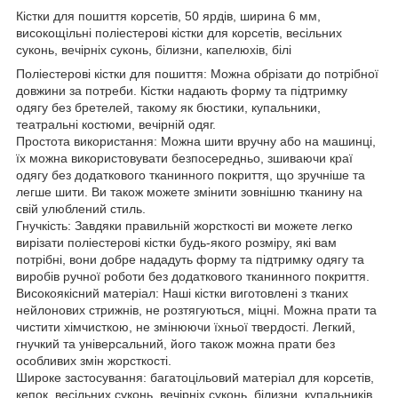
Кістки для пошиття корсетів, 50 ярдів, ширина 6 мм,
високощільні поліестерові кістки для корсетів, весільних
суконь, вечірніх суконь, білизни, капелюхів, білі
Поліестерові кістки для пошиття: Можна обрізати до потрібної
довжини за потреби. Кістки надають форму та підтримку
одягу без бретелей, такому як бюстики, купальники,
театральні костюми, вечірній одяг.
Простота використання: Можна шити вручну або на машинці,
їх можна використовувати безпосередньо, зшиваючи краї
одягу без додаткового тканинного покриття, що зручніше та
легше шити. Ви також можете змінити зовнішню тканину на
свій улюблений стиль.
Гнучкість: Завдяки правильній жорсткості ви можете легко
вирізати поліестерові кістки будь-якого розміру, які вам
потрібні, вони добре нададуть форму та підтримку одягу та
виробів ручної роботи без додаткового тканинного покриття.
Високоякісний матеріал: Наші кістки виготовлені з тканих
нейлонових стрижнів, не розтягуються, міцні. Можна прати та
чистити хімчисткою, не змінюючи їхньої твердості. Легкий,
гнучкий та універсальний, його також можна прати без
особливих змін жорсткості.
Широке застосування: багатоцільовий матеріал для корсетів,
кепок, весільних суконь, вечірніх суконь, білизни, купальників,