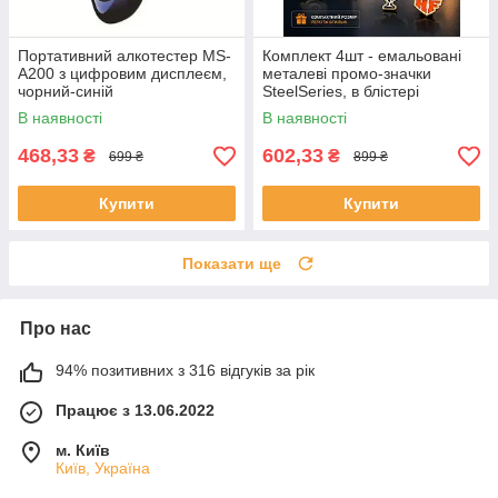
Портативний алкотестер MS-
Комплект 4шт - емальовані
A200 з цифровим дисплеєм,
металеві промо-значки
чорний-синій
SteelSeries, в блістері
В наявності
В наявності
468,33
602,33
₴
₴
699 ₴
899 ₴
Купити
Купити
Показати ще
Про нас
94% позитивних з 316 відгуків за рік
Працює з 13.06.2022
м. Київ
Київ, Україна