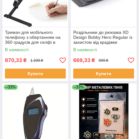
Тримач для мобільного
Роздільники до рюкзака XD
телефону з обертанням на
Design Bobby Hero Regular із
360 градусів для селфі в
захистом від крадіжки
прямому ефірі
В наявності
В наявності
870,33
669,33
₴
₴
1 299 ₴
999 ₴
Купити
Купити
–33%
–33%