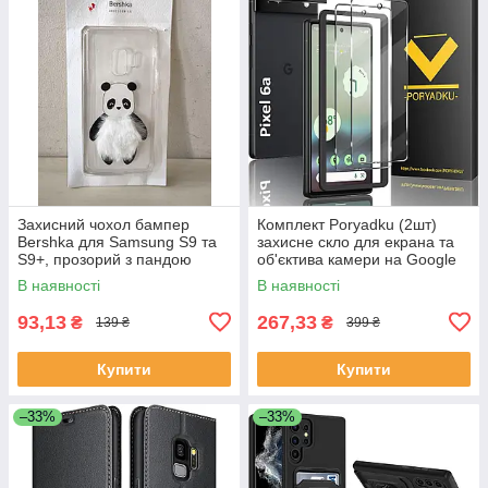
Захисний чохол бампер
Комплект Poryadku (2шт)
Bershka для Samsung S9 та
захисне скло для екрана та
S9+, прозорий з пандою
об'єктива камери на Google
Pixel 6a
В наявності
В наявності
93,13
267,33
₴
₴
139 ₴
399 ₴
Купити
Купити
–33%
–33%