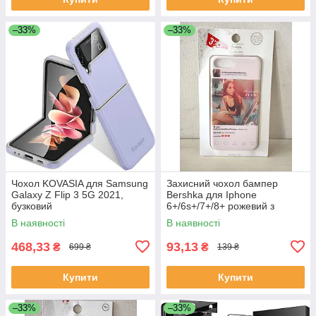
–33%
–33%
Чохол KOVASIA для Samsung
Захисний чохол бампер
Galaxy Z Flip 3 5G 2021,
Bershka для Iphone
бузковий
6+/6s+/7+/8+ рожевий з
принтом
В наявності
В наявності
468,33
93,13
₴
₴
699 ₴
139 ₴
Купити
Купити
–33%
–33%