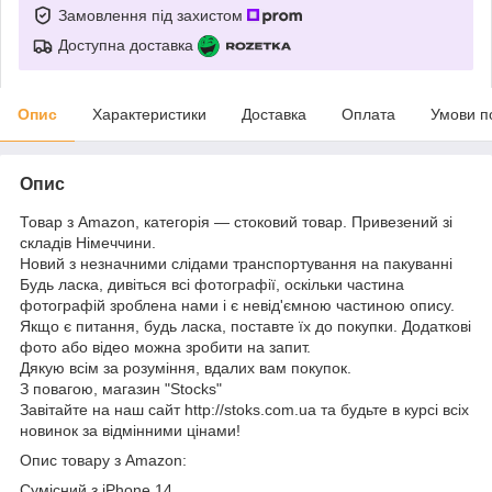
Замовлення під захистом
Доступна доставка
Опис
Характеристики
Доставка
Оплата
Умови п
Опис
Товар з Amazon, категорія — стоковий товар. Привезений зі
складів Німеччини.
Новий з незначними слідами транспортування на пакуванні
Будь ласка, дивіться всі фотографії, оскільки частина
фотографій зроблена нами і є невід'ємною частиною опису.
Якщо є питання, будь ласка, поставте їх до покупки. Додаткові
фото або відео можна зробити на запит.
Дякую всім за розуміння, вдалих вам покупок.
З повагою, магазин "Stocks"
Завітайте на наш сайт http://stoks.com.ua та будьте в курсі всіх
новинок за відмінними цінами!
Опис товару з Amazon:
Сумісний з iPhone 14