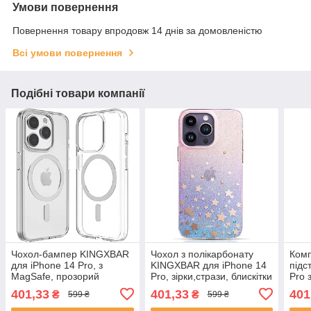
Умови повернення
Повернення товару впродовж 14 днів за домовленістю
Всі умови повернення
Подібні товари компанії
Чохол-бампер KINGXBAR
Чохол з полікарбонату
Комп
для iPhone 14 Pro, з
KINGXBAR для iPhone 14
підс
MagSafe, прозорий
Pro, зірки,стрази, блискітки
Pro 
401,33
401,33
401
₴
₴
599 ₴
599 ₴