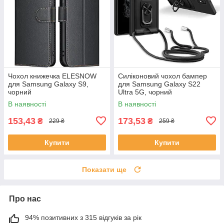
Чохол книжечка ELESNOW
Силіконовий чохол бампер
для Samsung Galaxy S9,
для Samsung Galaxy S22
чорний
Ultra 5G, чорний
В наявності
В наявності
153,43
173,53
₴
₴
229 ₴
259 ₴
Купити
Купити
Показати ще
Про нас
94% позитивних з 315 відгуків за рік