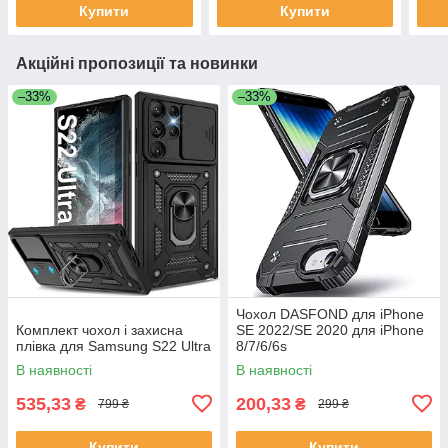
Купити
Купити
Акційні пропозиції та новинки
–33%
–33%
Чохол DASFOND для iPhone
Комплект чохол і захисна
SE 2022/SE 2020 для iPhone
плівка для Samsung S22 Ultra
8/7/6/6s
В наявності
В наявності
535,33
200,33
₴
₴
799 ₴
299 ₴
Купити
Купити