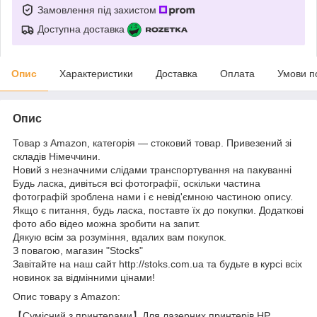
Замовлення під захистом
Доступна доставка
Опис
Характеристики
Доставка
Оплата
Умови п
Опис
Товар з Amazon, категорія — стоковий товар. Привезений зі
складів Німеччини.
Новий з незначними слідами транспортування на пакуванні
Будь ласка, дивіться всі фотографії, оскільки частина
фотографій зроблена нами і є невід'ємною частиною опису.
Якщо є питання, будь ласка, поставте їх до покупки. Додаткові
фото або відео можна зробити на запит.
Дякую всім за розуміння, вдалих вам покупок.
З повагою, магазин "Stocks"
Завітайте на наш сайт http://stoks.com.ua та будьте в курсі всіх
новинок за відмінними цінами!
Опис товару з Amazon:
【Сумісний з принтерами】Для лазерних принтерів HP