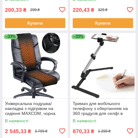
More
200,33
220,43
₴
₴
299 ₴
329 ₴
Купити
Купити
–33%
–33%
Універсальна подушка/
Тримач для мобільного
накладка з підігрівом на
телефону з обертанням на
сидіння MAXCOM, чорна
360 градусів для селфі в
прямому ефірі
В наявності
В наявності
2 545,33
870,33
₴
₴
3 799 ₴
1 299 ₴