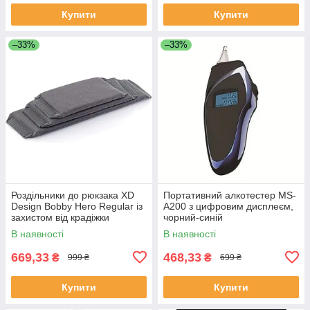
Купити
Купити
–33%
–33%
Роздільники до рюкзака XD
Портативний алкотестер MS-
Design Bobby Hero Regular із
A200 з цифровим дисплеєм,
захистом від крадіжки
чорний-синій
В наявності
В наявності
669,33
468,33
₴
₴
999 ₴
699 ₴
Купити
Купити