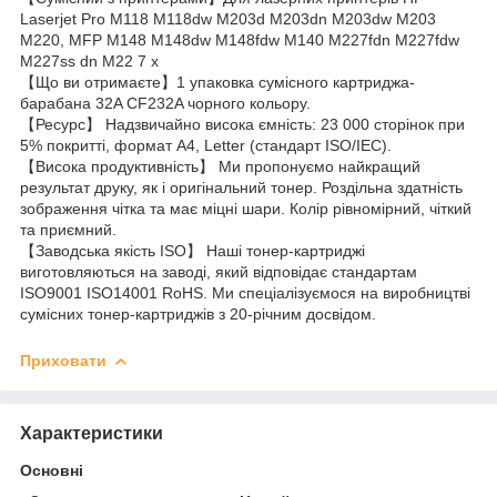
Laserjet Pro M118 M118dw M203d M203dn M203dw M203
M220, MFP M148 M148dw M148fdw M140 M227fdn M227fdw
M227ss dn M22 7 x
【Що ви отримаєте】1 упаковка сумісного картриджа-
барабана 32A CF232A чорного кольору.
【Ресурс】 Надзвичайно висока ємність: 23 000 сторінок при
5% покритті, формат A4, Letter (стандарт ISO/IEC).
【Висока продуктивність】 Ми пропонуємо найкращий
результат друку, як і оригінальний тонер. Роздільна здатність
зображення чітка та має міцні шари. Колір рівномірний, чіткий
та приємний.
【Заводська якість ISO】 Наші тонер-картриджі
виготовляються на заводі, який відповідає стандартам
ISO9001 ISO14001 RoHS. Ми спеціалізуємося на виробництві
сумісних тонер-картриджів з 20-річним досвідом.
Приховати
Характеристики
Основні