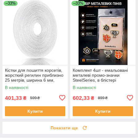
–33%
–33%
Кістки для пошиття корсетів,
Комплект 4шт - емальовані
жорсткий регилин приблизно
металеві промо-значки
25 метрів, ширина 6 мм,
SteelSeries, в блістері
поліестер
В наявності
В наявності
401,33
602,33
₴
₴
599 ₴
899 ₴
Купити
Купити
Показати ще