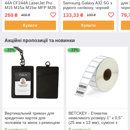
44A CF244A LaserJet Pro
Samsung Galaxy A32 5G з
для 
M15 M15a M15w MFP M28
рідкого силікону, чорний
чорн
M28a M28w
268
133,33
79,
₴
₴
400 ₴
199 ₴
Купити
Купити
Акційні пропозиції та новинки
–33%
–33%
Вертикальний тримач для
BETCKEY - Етикетки
кредитних карток для
невеликого розміру 1" x 0,5"
чоловіків та жінок з ремінцем
(25 мм x 13 мм), сумісні з
на шиї (чорний)
принтером етикеток Zebra &
В наявності
В наявності