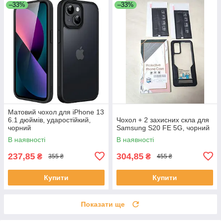
–33%
–33%
Матовий чохол для iPhone 13
6.1 дюймів, ударостійкий,
Чохол + 2 захисних скла для
чорний
Samsung S20 FE 5G, чорний
В наявності
В наявності
237,85
304,85
₴
₴
355 ₴
455 ₴
Купити
Купити
Показати ще