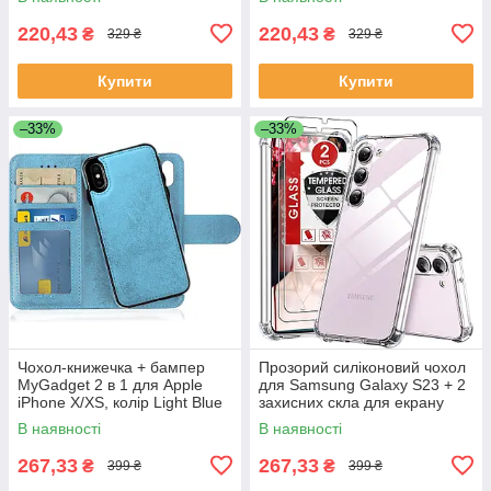
220,43
220,43
₴
₴
329 ₴
329 ₴
Купити
Купити
–33%
–33%
Чохол-книжечка + бампер
Прозорий силіконовий чохол
MyGadget 2 в 1 для Apple
для Samsung Galaxy S23 + 2
iPhone X/XS, колір Light Blue
захисних скла для екрану
В наявності
В наявності
267,33
267,33
₴
₴
399 ₴
399 ₴