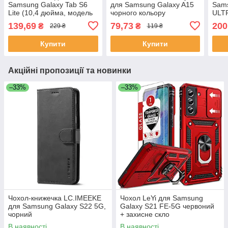
Samsung Galaxy Tab S6
для Samsung Galaxy A15
Sams
Lite (10,4 дюйма, модель
чорного кольору
ULTR
2024/2022/2020)
139,69
79,73
200
₴
₴
229 ₴
119 ₴
Купити
Купити
Акційні пропозиції та новинки
–33%
–33%
Чохол-книжечка LC.IMEEKE
Чохол LeYi для Samsung
для Samsung Galaxy S22 5G,
Galaxy S21 FE-5G червоний
чорний
+ захисне скло
В наявності
В наявності