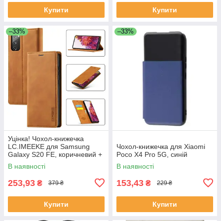
Купити
Купити
–33%
–33%
Уцінка! Чохол-книжечка
LC.IMEEKE для Samsung
Чохол-книжечка для Xiaomi
Galaxy S20 FE, коричневий +
Poco X4 Pro 5G, синій
захисне скло
В наявності
В наявності
253,93
153,43
₴
₴
379 ₴
229 ₴
Купити
Купити