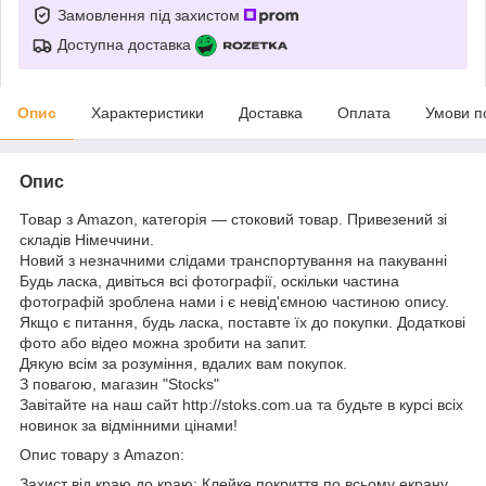
Замовлення під захистом
Доступна доставка
Опис
Характеристики
Доставка
Оплата
Умови п
Опис
Товар з Amazon, категорія — стоковий товар. Привезений зі
складів Німеччини.
Новий з незначними слідами транспортування на пакуванні
Будь ласка, дивіться всі фотографії, оскільки частина
фотографій зроблена нами і є невід'ємною частиною опису.
Якщо є питання, будь ласка, поставте їх до покупки. Додаткові
фото або відео можна зробити на запит.
Дякую всім за розуміння, вдалих вам покупок.
З повагою, магазин "Stocks"
Завітайте на наш сайт http://stoks.com.ua та будьте в курсі всіх
новинок за відмінними цінами!
Опис товару з Amazon:
Захист від краю до краю; Клейке покриття по всьому екрану