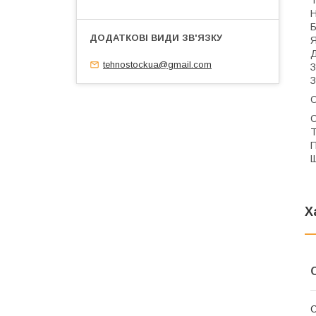
Т
Н
Б
Я
Д
tehnostockua@gmail.com
З
З
О
С
Т
П
Щ
Х