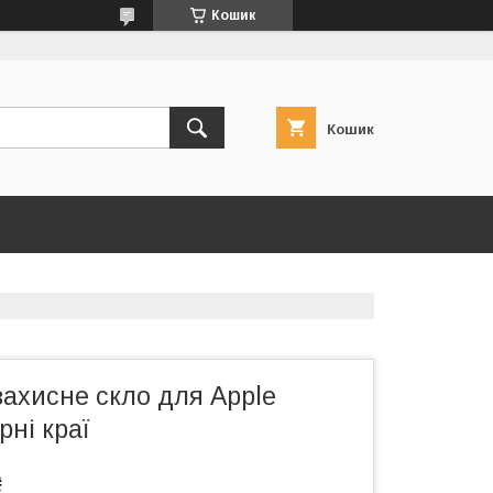
Кошик
Кошик
ахисне скло для Apple
рні краї
₴