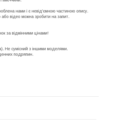
 Німеччини.
роблена нами і є невід'ємною частиною опису.
о або відео можна зробити на запит.
инок за відмінними цінами!
а). Не сумісний з іншими моделями.
оденних подряпин.