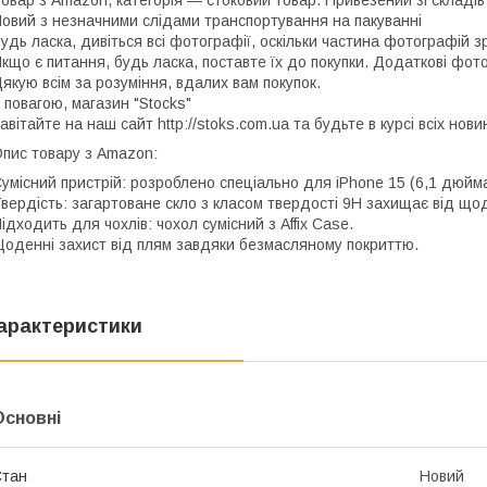
овар з Amazon, категорія — стоковий товар. Привезений зі складів
овий з незначними слідами транспортування на пакуванні
удь ласка, дивіться всі фотографії, оскільки частина фотографій з
кщо є питання, будь ласка, поставте їх до покупки. Додаткові фот
якую всім за розуміння, вдалих вам покупок.
 повагою, магазин "Stocks"
авітайте на наш сайт http://stoks.com.ua та будьте в курсі всіх нов
пис товару з Amazon:
умісний пристрій: розроблено спеціально для iPhone 15 (6,1 дюйм
вердість: загартоване скло з класом твердості 9H захищає від щ
ідходить для чохлів: чохол сумісний з Affix Case.
оденні захист від плям завдяки безмасляному покриттю.
арактеристики
Основні
Стан
Новий