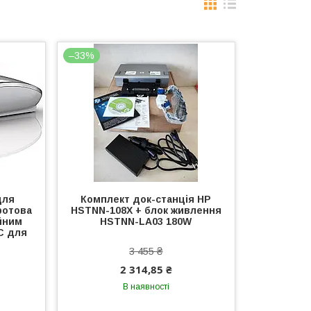
–33%
для
Комплект док-станція HP
ротова
HSTNN-108X + блок живлення
ійним
HSTNN-LA03 180W
C для
3 455 ₴
2 314,85 ₴
В наявності