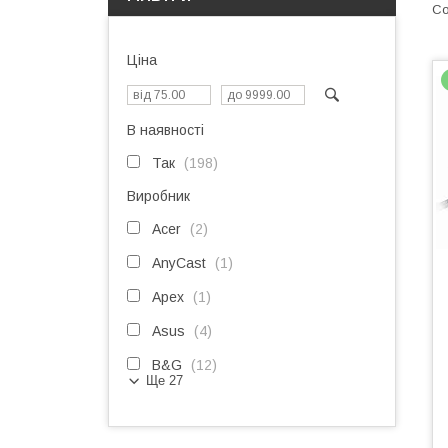
Ціна
В наявності
Так
198
Виробник
Acer
2
AnyCast
1
Apex
1
Asus
4
B&G
12
Ще 27