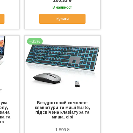
200,33 ₴
В наявності
Купити
–33%
бука
Бездротовий комплект
олу,
клавіатури та миші Earto,
вана
підсвічена клавіатура та
ка та
миша, сірі
та
1 899 ₴