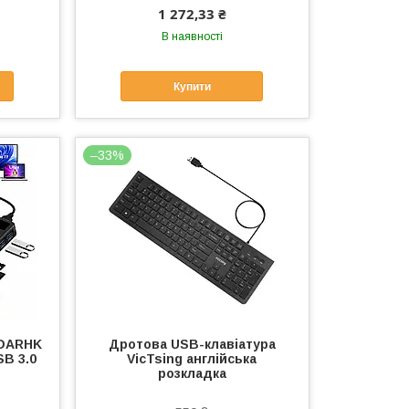
1 272,33 ₴
В наявності
Купити
–33%
MDARHK
Дротова USB-клавіатура
B 3.0
VicTsing англійська
розкладка