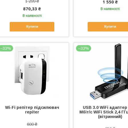
1 299 ₴
1 550 ₴
870,33 ₴
В наявності
В наявності
Купити
Купити
–33%
–33%
Wi-Fi репітер підсилювач
USB 3.0 WiFi адаптер
repiter
Мбіт/с WiFi Stick 2,4 ГГ
(вітринний)
600 ₴