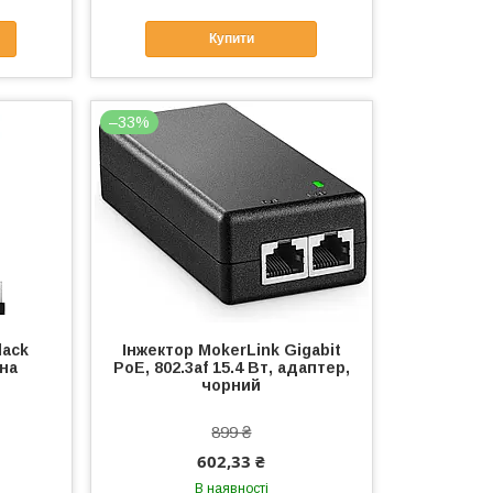
Купити
–33%
lack
Інжектор MokerLink Gigabit
рна
PoE, 802.3af 15.4 Вт, адаптер,
чорний
899 ₴
602,33 ₴
В наявності