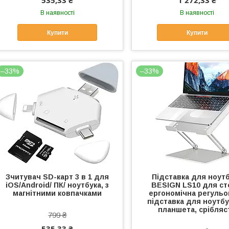
535,33 ₴
1 272,33 ₴
В наявності
В наявності
Купити
Купити
–33%
–33%
Зчитувач SD-карт 3 в 1 для
Підставка для ноут
iOS/Android/ ПК/ ноутбука, з
BESIGN LS10 для ст
магнітними ковпачками
ергономічна регульо
підставка для ноутбу
планшета, срібляс
799 ₴
535,33 ₴