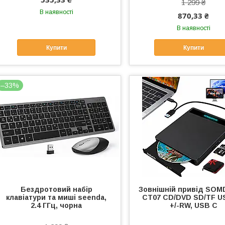
1 299 ₴
В наявності
870,33 ₴
В наявності
Купити
Купити
–33%
Бездротовий набір
Зовнішній привід SO
клавіатури та миші seenda,
CT07 CD/DVD SD/TF US
2.4 ГГц, чорна
+/-RW, USB C