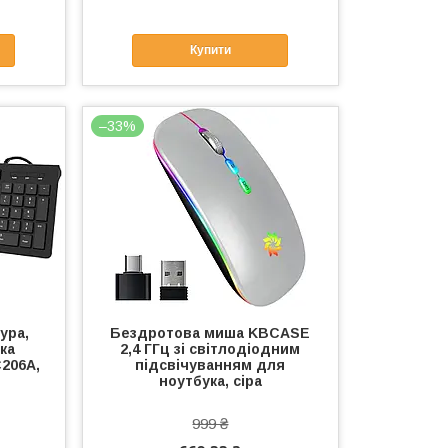
Купити
–33%
ура,
Бездротова миша KBCASE
ка
2,4 ГГц зі світлодіодним
206A,
підсвічуванням для
ноутбука, сіра
999 ₴