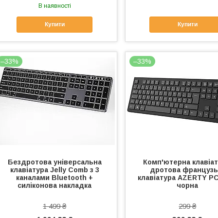
В наявності
Купити
Купити
–33%
–33%
Бездротова універсальна
Комп'ютерна клавіат
клавіатура Jelly Comb з 3
дротова французь
каналами Bluetooth +
клавіатура AZERTY PC
силіконова накладка
чорна
1 499 ₴
299 ₴