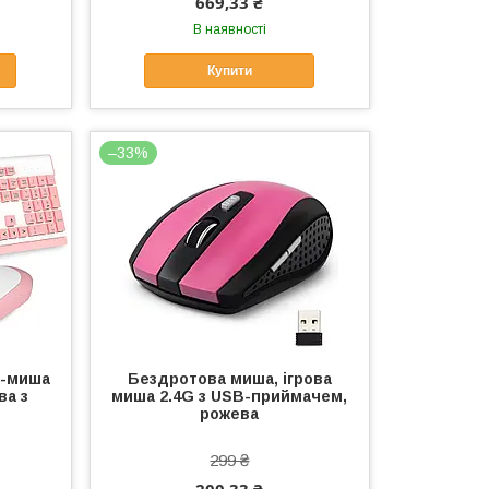
669,33 ₴
В наявності
Купити
–33%
а-миша
Бездротова миша, ігрова
ва з
миша 2.4G з USB-приймачем,
рожева
299 ₴