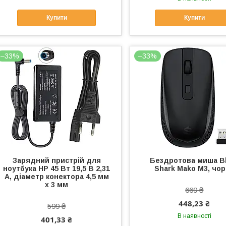
Купити
Купити
–33%
–33%
Зарядний пристрій для
Бездротова миша B
ноутбука HP 45 Вт 19,5 В 2,31
Shark Mako M3, чо
А, діаметр конектора 4,5 мм
x 3 мм
669 ₴
448,23 ₴
599 ₴
В наявності
401,33 ₴