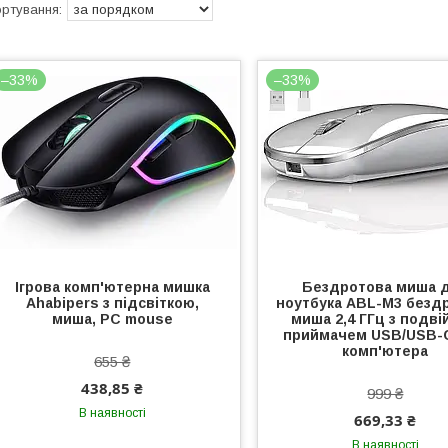
–33%
–33%
Ігрова комп'ютерна мишка
Бездротова миша 
Ahabipers з підсвіткою,
ноутбука ABL-M3 безд
миша, PC mouse
миша 2,4 ГГц з подв
приймачем USB/USB-
комп'ютера
655 ₴
438,85 ₴
999 ₴
В наявності
669,33 ₴
В наявності