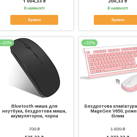
1 004,33 ₴
200,33 ₴
В наявності
В наявності
Купити
Купити
–33%
–33%
Bluetooth-миша для
Бездротова клавіатур
ноутбука, бездротова миша,
MageGee V650, роже
акумуляторна, чорна
білим
799 ₴
1 899 ₴