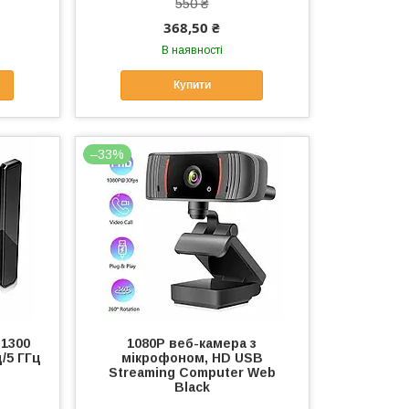
550 ₴
368,50 ₴
В наявності
Купити
–33%
 1300
1080P веб-камера з
ц/5 ГГц
мікрофоном, HD USB
Streaming Computer Web
Black